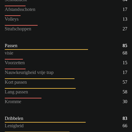
Afstandsschoten
17
Volleys
13
Strafschoppen
27
Passen
85
visie
68
Voorzetten
15
Nauwkeurigheid vrije trap
17
Kort passen
57
Lang passen
58
Kromme
30
Dribbelen
83
Lenigheid
66