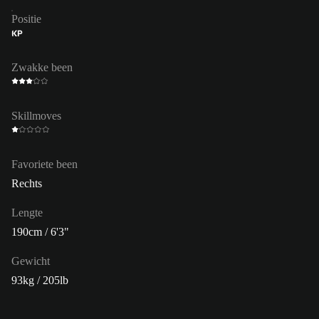
Positie
KP
Zwakke been
Skillmoves
Favoriete been
Rechts
Lengte
190cm / 6'3"
Gewicht
93kg / 205lb