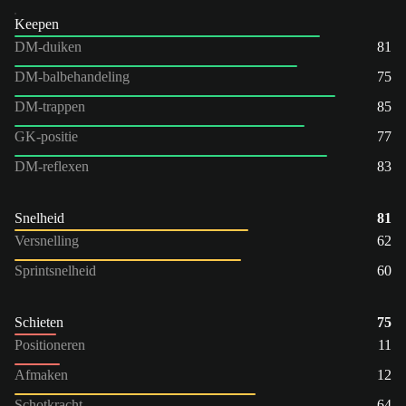
Keepen
DM-duiken
81
DM-balbehandeling
75
DM-trappen
85
GK-positie
77
DM-reflexen
83
Snelheid
81
Versnelling
62
Sprintsnelheid
60
Schieten
75
Positioneren
11
Afmaken
12
Schotkracht
64