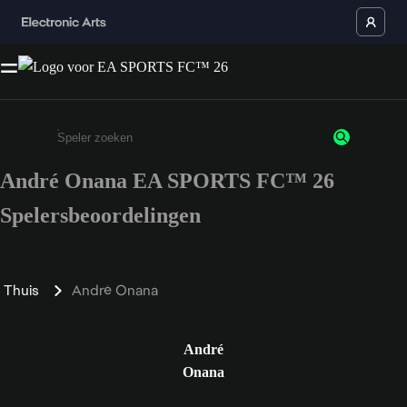
André Onana EA SPORTS FC™ 26
Enter a minimum of 3 characters or numbers
Spelersbeoordelingen
Thuis
André Onana
André
Onana