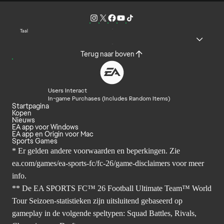
Taal
Terug naar boven
Users Interact
In-game Purchases (Includes Random Items)
Startpagina
Kopen
Nieuws
EA app voor Windows
EA app en Origin voor Mac
Sports Games
* Er gelden andere voorwaarden en beperkingen. Zie
ea.com/games/ea-sports-fc/fc-26/game-disclaimers
voor meer
info.
** De EA SPORTS FC™ 26 Football Ultimate Team™ World
Tour Seizoen-statistieken zijn uitsluitend gebaseerd op
gameplay in de volgende speltypen: Squad Battles, Rivals,