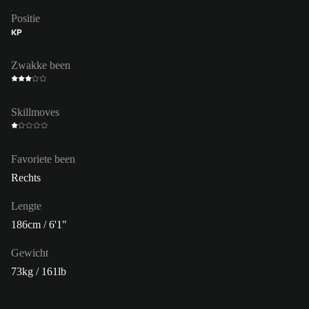
Positie
KP
Zwakke been
Skillmoves
Favoriete been
Rechts
Lengte
186cm / 6'1"
Gewicht
73kg / 161lb