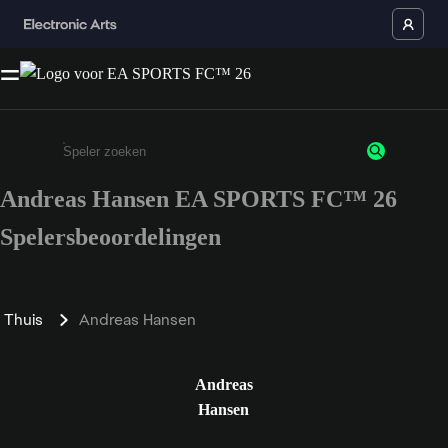
Andreas Hansen EA SPORTS FC™ 26
Enter a minimum of 3 characters or numbers
Spelersbeoordelingen
Thuis
Andreas Hansen
Andreas
Hansen