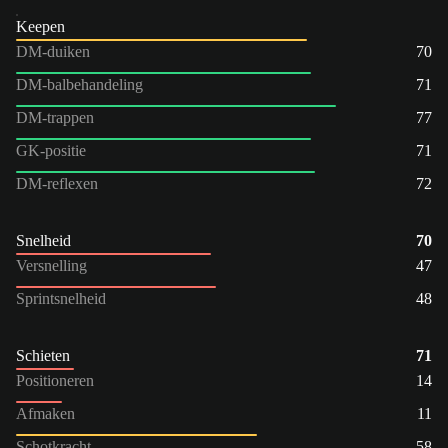
Keepen
DM-duiken
70
DM-balbehandeling
71
DM-trappen
77
GK-positie
71
DM-reflexen
72
Snelheid
70
Versnelling
47
Sprintsnelheid
48
Schieten
71
Positioneren
14
Afmaken
11
Schotkracht
58