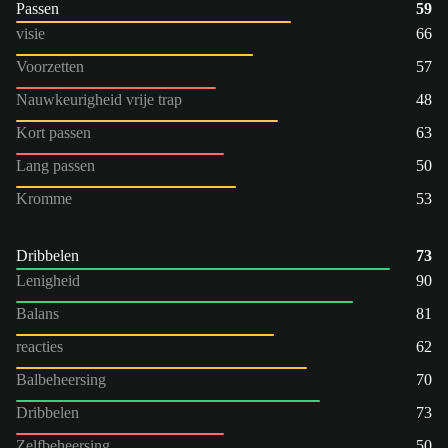
Passen
59
visie
66
Voorzetten
57
Nauwkeurigheid vrije trap
48
Kort passen
63
Lang passen
50
Kromme
53
Dribbelen
73
Lenigheid
90
Balans
81
reacties
62
Balbeheersing
70
Dribbelen
73
Zelfbeheersing
50