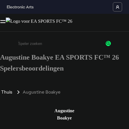
Augustine Boakye EA SPORTS FC™ 26
Enter a minimum of 3 characters or numbers
Spelersbeoordelingen
Thuis
Augustine Boakye
Augustine
Boakye