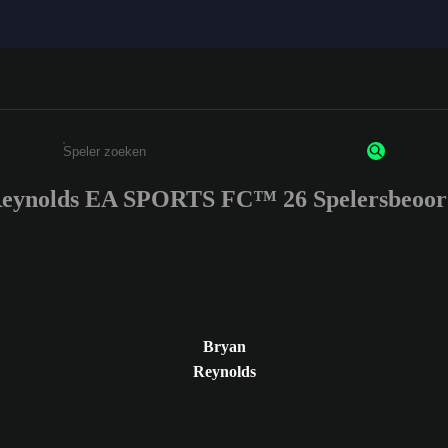
eynolds EA SPORTS FC™ 26 Spelersbeoor
Enter a minimum of 3 characters or numbers
Bryan
Reynolds