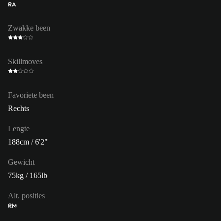
RA
Zwakke been
Skillmoves
Favoriete been
Rechts
Lengte
188cm / 6'2"
Gewicht
75kg / 165lb
Alt. posities
RM