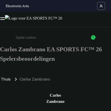
Carlos Zambrano EA SPORTS FC™ 26
Enter a minimum of 3 characters or numbers
Spelersbeoordelingen
Thuis
Carlos Zambrano
Carlos
Zambrano