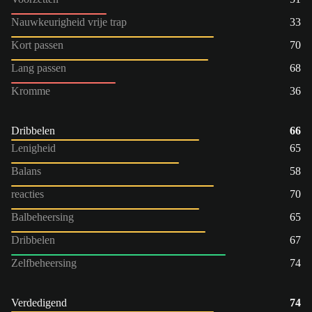
Nauwkeurigheid vrije trap
33
Kort passen
70
Lang passen
68
Kromme
36
Dribbelen
66
Lenigheid
65
Balans
58
reacties
70
Balbeheersing
65
Dribbelen
67
Zelfbeheersing
74
Verdedigend
74