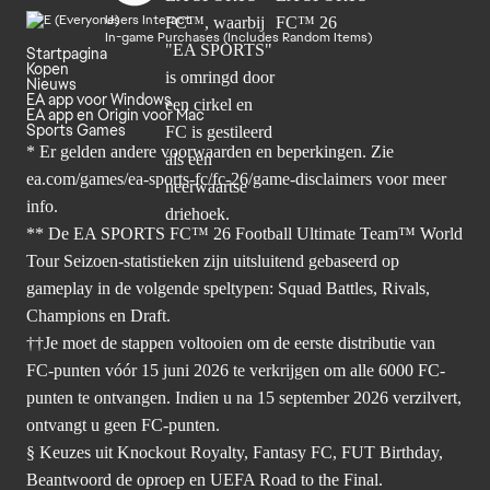
Users Interact
In-game Purchases (Includes Random Items)
Startpagina
Kopen
Nieuws
EA app voor Windows
EA app en Origin voor Mac
Sports Games
* Er gelden andere voorwaarden en beperkingen. Zie
ea.com/games/ea-sports-fc/fc-26/game-disclaimers
voor meer
info.
** De EA SPORTS FC™ 26 Football Ultimate Team™ World
Tour Seizoen-statistieken zijn uitsluitend gebaseerd op
gameplay in de volgende speltypen: Squad Battles, Rivals,
Champions en Draft.
††Je moet de stappen voltooien om de eerste distributie van
FC-punten vóór 15 juni 2026 te verkrijgen om alle 6000 FC-
punten te ontvangen. Indien u na 15 september 2026 verzilvert,
ontvangt u geen FC-punten.
§ Keuzes uit Knockout Royalty, Fantasy FC, FUT Birthday,
Beantwoord de oproep en UEFA Road to the Final.