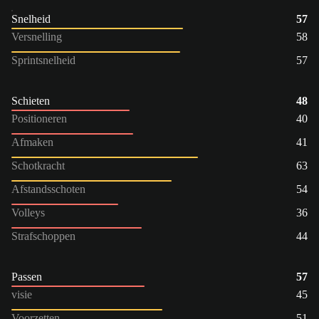
Snelheid
57
Versnelling
58
Sprintsnelheid
57
Schieten
48
Positioneren
40
Afmaken
41
Schotkracht
63
Afstandsschoten
54
Volleys
36
Strafschoppen
44
Passen
57
visie
45
Voorzetten
51