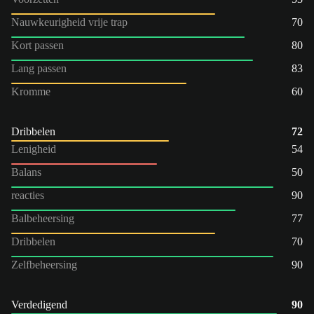
Nauwkeurigheid vrije trap
70
Kort passen
80
Lang passen
83
Kromme
60
Dribbelen
72
Lenigheid
54
Balans
50
reacties
90
Balbeheersing
77
Dribbelen
70
Zelfbeheersing
90
Verdedigend
90