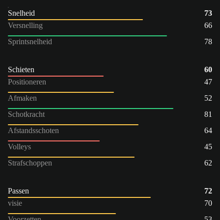
Snelheid
73
Versnelling
66
Sprintsnelheid
78
Schieten
60
Positioneren
47
Afmaken
52
Schotkracht
81
Afstandsschoten
64
Volleys
45
Strafschoppen
62
Passen
72
visie
70
Voorzetten
53