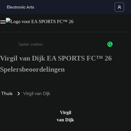
Virgil van Dijk EA SPORTS FC™ 26
Enter a minimum of 3 characters or numbers
Spelersbeoordelingen
Thuis
Virgil van Dijk
Virgil
van Dijk