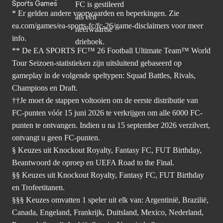
Sports Games
* Er gelden andere voorwaarden en beperkingen. Zie
ea.com/games/ea-sports-fc/fc-26/game-disclaimers
voor meer
info.
** De EA SPORTS FC™ 26 Football Ultimate Team™ World
Tour Seizoen-statistieken zijn uitsluitend gebaseerd op
gameplay in de volgende speltypen: Squad Battles, Rivals,
Champions en Draft.
††Je moet de stappen voltooien om de eerste distributie van
FC-punten vóór 15 juni 2026 te verkrijgen om alle 6000 FC-
punten te ontvangen. Indien u na 15 september 2026 verzilvert,
ontvangt u geen FC-punten.
§ Keuzes uit Knockout Royalty, Fantasy FC, FUT Birthday,
Beantwoord de oproep en UEFA Road to the Final.
§§ Keuzes uit Knockout Royalty, Fantasy FC, FUT Birthday
en Trofeetitanen.
§§§ Keuzes omvatten 1 speler uit elk van: Argentinië, Brazilië,
Canada, Engeland, Frankrijk, Duitsland, Mexico, Nederland,