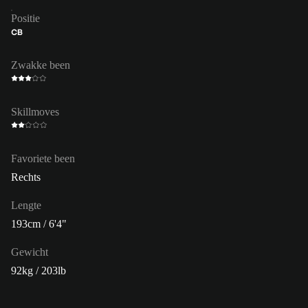
Positie
CB
Zwakke been
Skillmoves
Favoriete been
Rechts
Lengte
193cm / 6'4"
Gewicht
92kg / 203lb