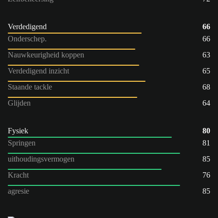
Verdedigend
66
Onderschep.
66
Nauwkeurigheid koppen
63
Verdedigend inzicht
65
Staande tackle
68
Glijden
64
Fysiek
80
Springen
81
uithoudingsvermogen
85
Kracht
76
agresie
85