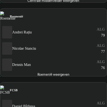
Centrale middenvelder weergeven
Roemenië
ALG
Andrei Rațiu
79
ALG
Nicolae Stanciu
77
ALG
Dennis Man
76
Roemenië weergeven
FCSB
ALG
Daniel Bîrligea