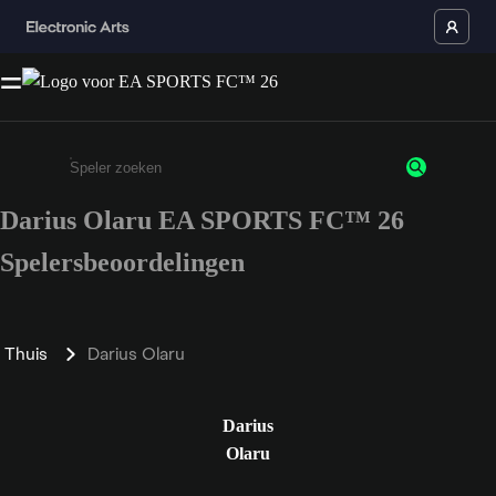
Darius Olaru EA SPORTS FC™ 26
Enter a minimum of 3 characters or numbers
Spelersbeoordelingen
Thuis
Darius Olaru
Darius
Olaru