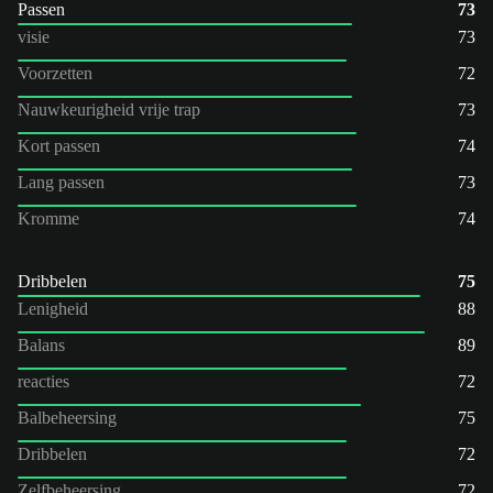
Passen
73
visie
73
Voorzetten
72
Nauwkeurigheid vrije trap
73
Kort passen
74
Lang passen
73
Kromme
74
Dribbelen
75
Lenigheid
88
Balans
89
reacties
72
Balbeheersing
75
Dribbelen
72
Zelfbeheersing
72