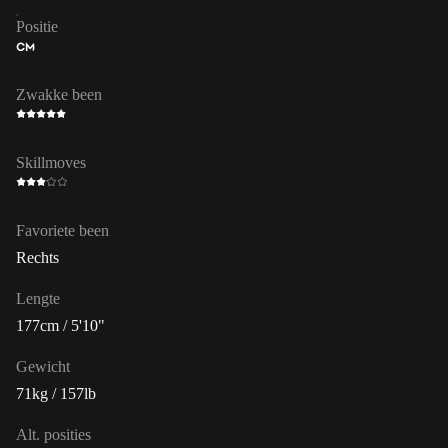
Positie
CM
Zwakke been
Skillmoves
Favoriete been
Rechts
Lengte
177cm / 5'10"
Gewicht
71kg / 157lb
Alt. posities