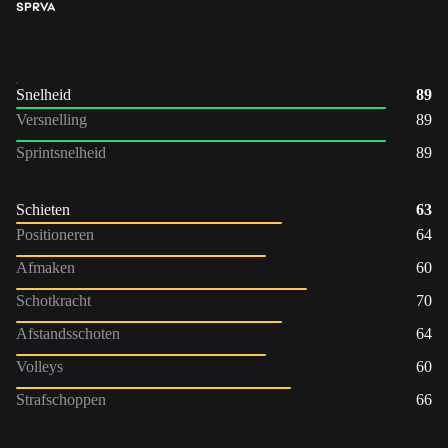
SP
RVA
Snelheid
89
Versnelling
89
Sprintsnelheid
89
Schieten
63
Positioneren
64
Afmaken
60
Schotkracht
70
Afstandsschoten
64
Volleys
60
Strafschoppen
66