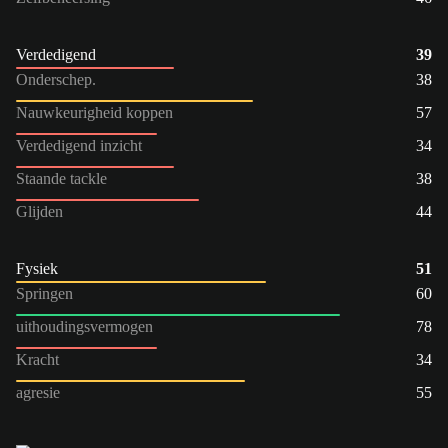
Verdedigend
39
Onderschep.
38
Nauwkeurigheid koppen
57
Verdedigend inzicht
34
Staande tackle
38
Glijden
44
Fysiek
51
Springen
60
uithoudingsvermogen
78
Kracht
34
agresie
55