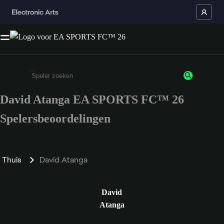
David Atanga EA SPORTS FC™ 26
Enter a minimum of 3 characters or numbers
Spelersbeoordelingen
Thuis
David Atanga
David
Atanga