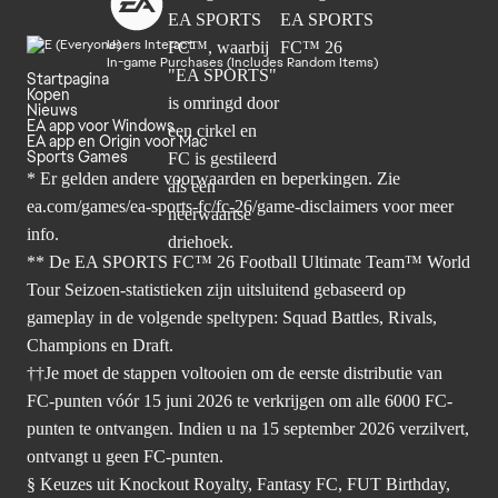
Users Interact
In-game Purchases (Includes Random Items)
Startpagina
Kopen
Nieuws
EA app voor Windows
EA app en Origin voor Mac
Sports Games
* Er gelden andere voorwaarden en beperkingen. Zie
ea.com/games/ea-sports-fc/fc-26/game-disclaimers
voor meer
info.
** De EA SPORTS FC™ 26 Football Ultimate Team™ World
Tour Seizoen-statistieken zijn uitsluitend gebaseerd op
gameplay in de volgende speltypen: Squad Battles, Rivals,
Champions en Draft.
††Je moet de stappen voltooien om de eerste distributie van
FC-punten vóór 15 juni 2026 te verkrijgen om alle 6000 FC-
punten te ontvangen. Indien u na 15 september 2026 verzilvert,
ontvangt u geen FC-punten.
§ Keuzes uit Knockout Royalty, Fantasy FC, FUT Birthday,