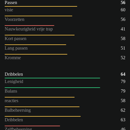
Passen
56
visie
60
Voorzetten
56
Nauwkeurigheid vrije trap
41
Kort passen
58
Lang passen
51
Kromme
52
Dribbelen
64
Lenigheid
79
Balans
79
reacties
58
Balbeheersing
62
Dribbelen
63
Zelfbeheersing
46