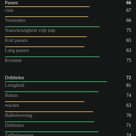
Passen
66
visie
67
Voorzetten
66
Nauwkeurigheid vrije trap
75
Kort passen
65
Lang passen
63
Kromme
75
Dribbelen
72
Lenigheid
81
Balans
74
reacties
63
Balbeheersing
70
Dribbelen
71
Zelfbeheersing
74