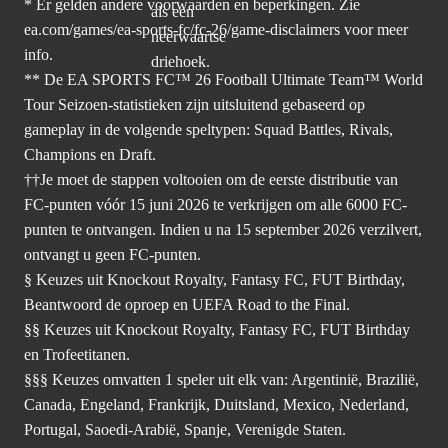
* Er gelden andere voorwaarden en beperkingen. Zie
ea.com/games/ea-sports-fc/fc-26/game-disclaimers
voor meer
info.
** De EA SPORTS FC™ 26 Football Ultimate Team™ World
Tour Seizoen-statistieken zijn uitsluitend gebaseerd op
gameplay in de volgende speltypen: Squad Battles, Rivals,
Champions en Draft.
††Je moet de stappen voltooien om de eerste distributie van
FC-punten vóór 15 juni 2026 te verkrijgen om alle 6000 FC-
punten te ontvangen. Indien u na 15 september 2026 verzilvert,
ontvangt u geen FC-punten.
§ Keuzes uit Knockout Royalty, Fantasy FC, FUT Birthday,
Beantwoord de oproep en UEFA Road to the Final.
§§ Keuzes uit Knockout Royalty, Fantasy FC, FUT Birthday
en Trofeetitanen.
§§§ Keuzes omvatten 1 speler uit elk van: Argentinië, Brazilië,
Canada, Engeland, Frankrijk, Duitsland, Mexico, Nederland,
Portugal, Saoedi-Arabië, Spanje, Verenigde Staten.