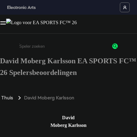
David Moberg Karlsson EA SPORTS FC™
Enter a minimum of 3 characters or numbers
26 Spelersbeoordelingen
Thuis
David Moberg Karlsson
David
Moberg Karlsson