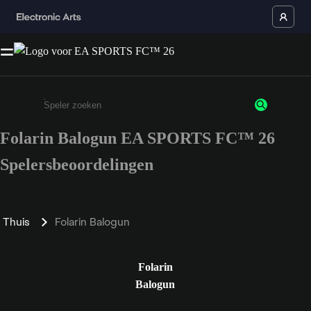
Folarin Balogun EA SPORTS FC™ 26
Enter a minimum of 3 characters or numbers
Spelersbeoordelingen
Thuis
Folarin Balogun
Folarin
Balogun