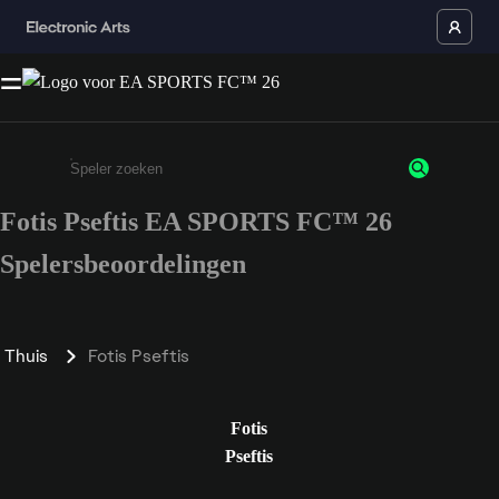
Fotis Pseftis EA SPORTS FC™ 26
Enter a minimum of 3 characters or numbers
Spelersbeoordelingen
Thuis
Fotis Pseftis
Fotis
Pseftis