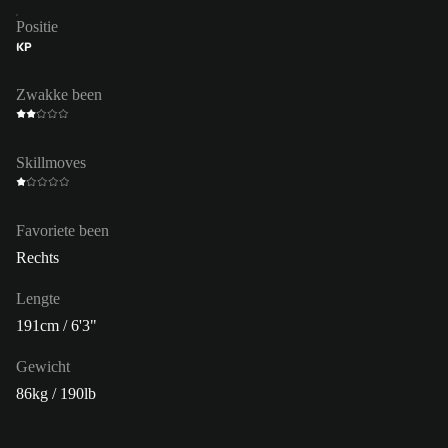
Positie
KP
Zwakke been
Skillmoves
Favoriete been
Rechts
Lengte
191cm / 6'3"
Gewicht
86kg / 190lb