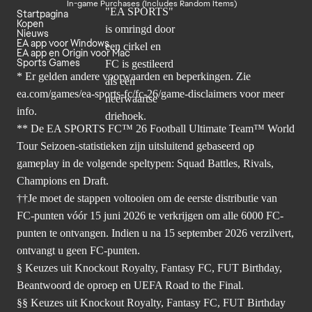
In-game Purchases (Includes Random Items)
Startpagina
Kopen
Nieuws
EA app voor Windows
EA app en Origin voor Mac
Sports Games
* Er gelden andere voorwaarden en beperkingen. Zie
ea.com/games/ea-sports-fc/fc-26/game-disclaimers
voor meer
info.
** De EA SPORTS FC™ 26 Football Ultimate Team™ World
Tour Seizoen-statistieken zijn uitsluitend gebaseerd op
gameplay in de volgende speltypen: Squad Battles, Rivals,
Champions en Draft.
††Je moet de stappen voltooien om de eerste distributie van
FC-punten vóór 15 juni 2026 te verkrijgen om alle 6000 FC-
punten te ontvangen. Indien u na 15 september 2026 verzilvert,
ontvangt u geen FC-punten.
§ Keuzes uit Knockout Royalty, Fantasy FC, FUT Birthday,
Beantwoord de oproep en UEFA Road to the Final.
§§ Keuzes uit Knockout Royalty, Fantasy FC, FUT Birthday