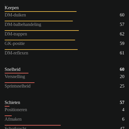
Keepen
DM-duiken
60
DM-balbehandeling
57
DM-trappen
62
GK-positie
59
DM-reflexen
61
Snelheid
60
Versnelling
20
Sprintsnelheid
25
Schieten
57
Positioneren
4
Afmaken
6
Schotkracht
47