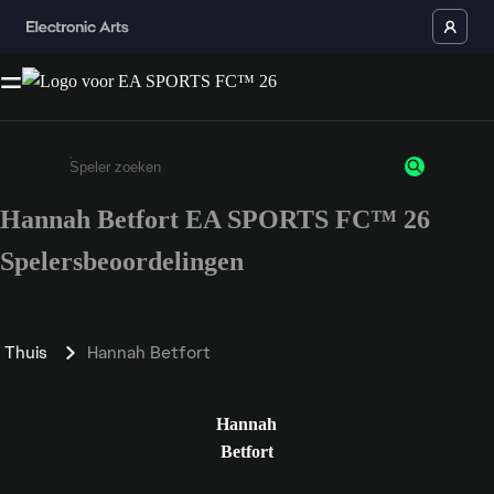
Hannah Betfort EA SPORTS FC™ 26
Enter a minimum of 3 characters or numbers
Spelersbeoordelingen
Thuis
Hannah Betfort
Hannah
Betfort