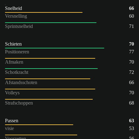
Snelheid
66
Versnelling
60
Sprintsnelheid
71
Schieten
70
Positioneren
77
Afmaken
70
Schotkracht
72
Afstandsschoten
66
Volleys
70
Strafschoppen
68
Passen
63
visie
53
Voorzetten
56