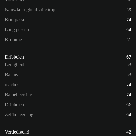
Nauwkeurigheid vrije trap
59
Kort passen
74
Lang passen
64
Kromme
51
Dribbelen
67
Lenigheid
53
Balans
53
reacties
74
Balbeheersing
74
Dribbelen
66
Zelfbeheersing
64
Verdedigend
42