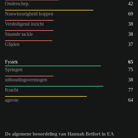
Onderschep.
42
Nauwkeurigheid koppen
69
Verdedigend inzicht
38
Staande tackle
38
Glijden
37
Fysiek
65
Springen
75
uithoudingsvermogen
38
Kracht
77
agresie
64
De algemene beoordeling van Hannah Betfort in EA