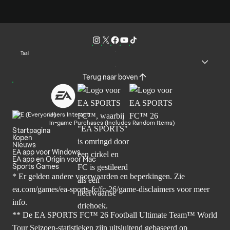
Taal
Terug naar boven
Users Interact
In-game Purchases (Includes Random Items)
Startpagina
Kopen
Nieuws
EA app voor Windows
EA app en Origin voor Mac
Sports Games
* Er gelden andere voorwaarden en beperkingen. Zie
ea.com/games/ea-sports-fc/fc-26/game-disclaimers
voor meer
info.
** De EA SPORTS FC™ 26 Football Ultimate Team™ World
Tour Seizoen-statistieken zijn uitsluitend gebaseerd op