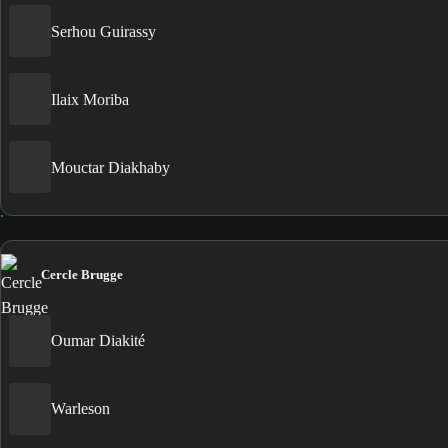
Serhou Guirassy
Ilaix Moriba
Mouctar Diakhaby
Cercle Brugge
Oumar Diakité
Warleson