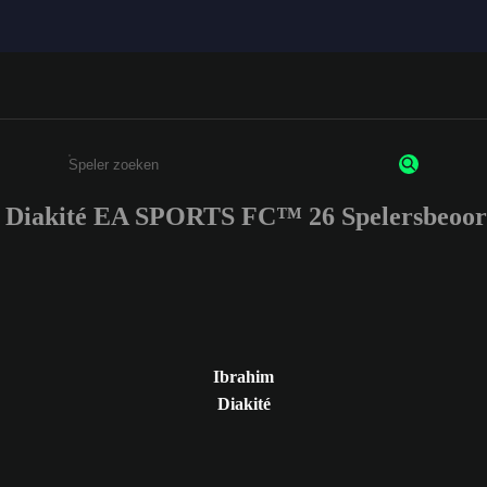
 Diakité EA SPORTS FC™ 26 Spelersbeoor
Enter a minimum of 3 characters or numbers
Ibrahim
Diakité