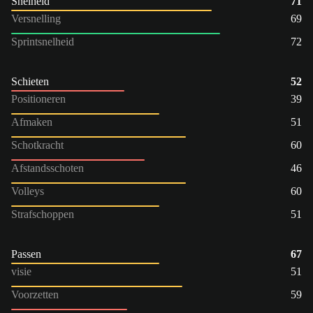
Snelheid
71
Versnelling
69
Sprintsnelheid
72
Schieten
52
Positioneren
39
Afmaken
51
Schotkracht
60
Afstandsschoten
46
Volleys
60
Strafschoppen
51
Passen
67
visie
51
Voorzetten
59