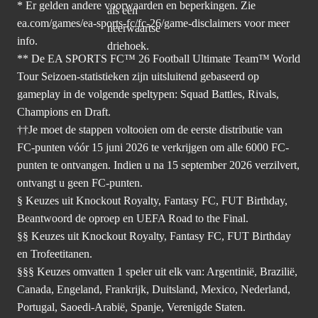
* Er gelden andere voorwaarden en beperkingen. Zie
ea.com/games/ea-sports-fc/fc-26/game-disclaimers
voor meer
info.
** De EA SPORTS FC™ 26 Football Ultimate Team™ World
Tour Seizoen-statistieken zijn uitsluitend gebaseerd op
gameplay in de volgende speltypen: Squad Battles, Rivals,
Champions en Draft.
††Je moet de stappen voltooien om de eerste distributie van
FC-punten vóór 15 juni 2026 te verkrijgen om alle 6000 FC-
punten te ontvangen. Indien u na 15 september 2026 verzilvert,
ontvangt u geen FC-punten.
§ Keuzes uit Knockout Royalty, Fantasy FC, FUT Birthday,
Beantwoord de oproep en UEFA Road to the Final.
§§ Keuzes uit Knockout Royalty, Fantasy FC, FUT Birthday
en Trofeetitanen.
§§§ Keuzes omvatten 1 speler uit elk van: Argentinië, Brazilië,
Canada, Engeland, Frankrijk, Duitsland, Mexico, Nederland,
Portugal, Saoedi-Arabië, Spanje, Verenigde Staten.