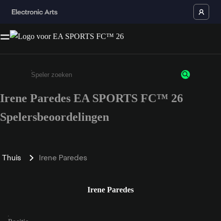
Irene Paredes EA SPORTS FC™ 26
Enter a minimum of 3 characters or numbers
Spelersbeoordelingen
Thuis
Irene Paredes
Irene Paredes