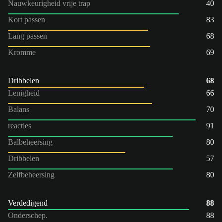
Nauwkeurigheid vrije trap
40
Kort passen
83
Lang passen
68
Kromme
69
Dribbelen
68
Lenigheid
66
Balans
70
reacties
91
Balbeheersing
80
Dribbelen
57
Zelfbeheersing
80
Verdedigend
88
Onderschep.
88