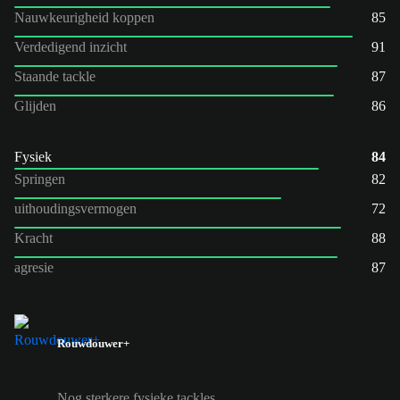
Nauwkeurigheid koppen
85
Verdedigend inzicht
91
Staande tackle
87
Glijden
86
Fysiek
84
Springen
82
uithoudingsvermogen
72
Kracht
88
agresie
87
Rouwdouwer+
Nog sterkere fysieke tackles