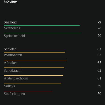
RVA
LB
RM
Snelheid
79
Versnelling
78
Sprintsnelheid
79
Schieten
62
Positioneren
63
Afmaken
65
Schotkracht
62
Afstandsschoten
61
Volleys
59
Strafschoppen
50