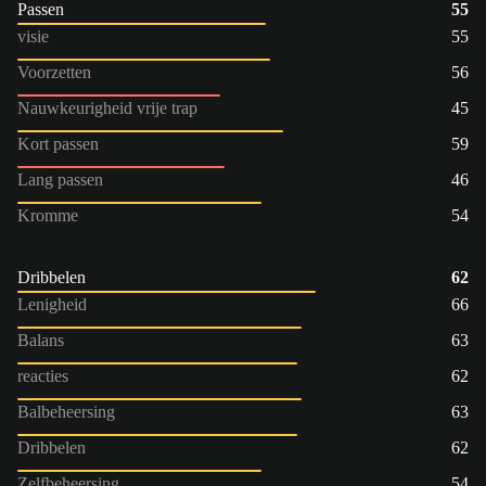
Passen
55
visie
55
Voorzetten
56
Nauwkeurigheid vrije trap
45
Kort passen
59
Lang passen
46
Kromme
54
Dribbelen
62
Lenigheid
66
Balans
63
reacties
62
Balbeheersing
63
Dribbelen
62
Zelfbeheersing
54