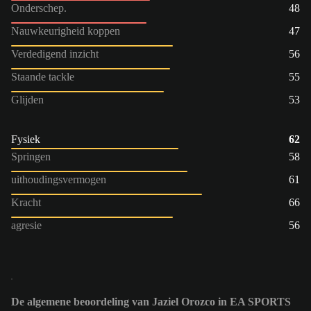
Onderschep.
48
Nauwkeurigheid koppen
47
Verdedigend inzicht
56
Staande tackle
55
Glijden
53
Fysiek
62
Springen
58
uithoudingsvermogen
61
Kracht
66
agresie
56
De algemene beoordeling van Jaziel Orozco in EA SPORTS