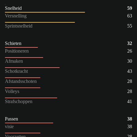
Snelheid
59
Versnelling
63
Sprintsnelheid
55
Schieten
32
Positioneren
26
Afmaken
30
Schotkracht
43
Afstandsschoten
28
Volleys
28
Strafschoppen
41
Passen
38
visie
38
Voorzetten
28