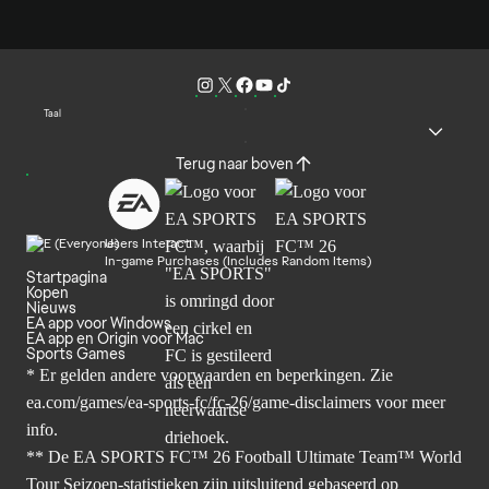
Taal
Terug naar boven
Users Interact
In-game Purchases (Includes Random Items)
Startpagina
Kopen
Nieuws
EA app voor Windows
EA app en Origin voor Mac
Sports Games
* Er gelden andere voorwaarden en beperkingen. Zie
ea.com/games/ea-sports-fc/fc-26/game-disclaimers
voor meer
info.
** De EA SPORTS FC™ 26 Football Ultimate Team™ World
Tour Seizoen-statistieken zijn uitsluitend gebaseerd op