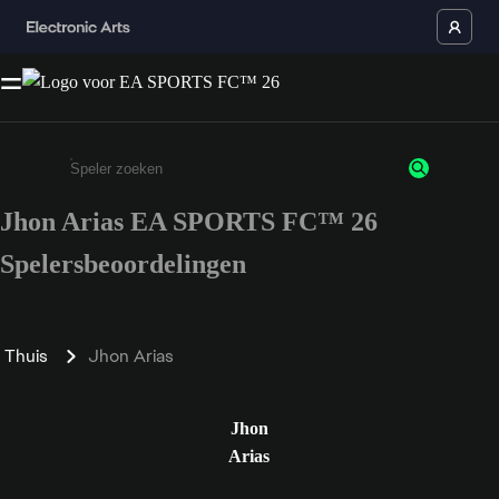
Jhon Arias EA SPORTS FC™ 26
Enter a minimum of 3 characters or numbers
Spelersbeoordelingen
Thuis
Jhon Arias
Jhon
Arias