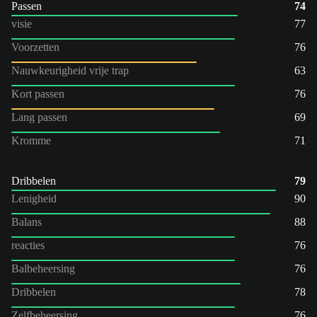
Passen
74
visie
77
Voorzetten
76
Nauwkeurigheid vrije trap
63
Kort passen
76
Lang passen
69
Kromme
71
Dribbelen
79
Lenigheid
90
Balans
88
reacties
76
Balbeheersing
76
Dribbelen
78
Zelfbeheersing
76