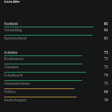
CAM
LB
RM
Snelheid
85
Versnelling
86
Sprintsnelheid
85
Schieten
75
Positioneren
75
Afmaken
75
Schotkracht
79
Afstandsschoten
75
Volleys
68
Strafschoppen
70