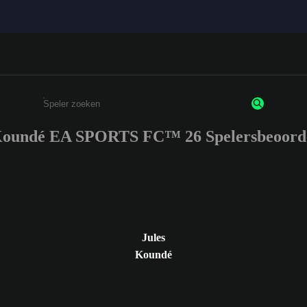
Koundé EA SPORTS FC™ 26 Spelersbeoord
Enter a minimum of 3 characters or numbers
Jules
Koundé