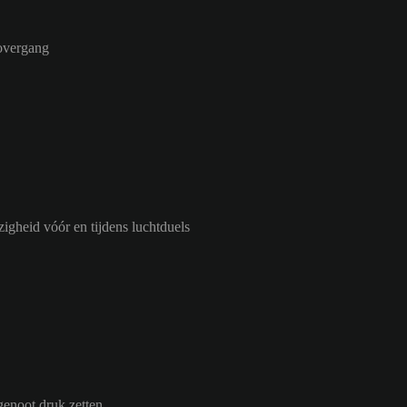
 overgang
igheid vóór en tijdens luchtduels
genoot druk zetten