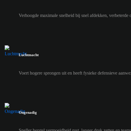
Verhoogde maximale snelheid bij snel afdekken, verbeterde
Luchtmacht
Voert hogere sprongen uit en heeft fysieke defensieve aanwez
Ongenadig
Sneller herstel vermoeidheid rust, langer druk zetten en team