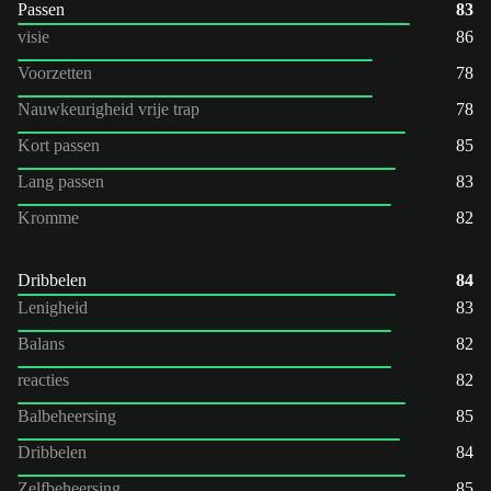
Passen
83
visie
86
Voorzetten
78
Nauwkeurigheid vrije trap
78
Kort passen
85
Lang passen
83
Kromme
82
Dribbelen
84
Lenigheid
83
Balans
82
reacties
82
Balbeheersing
85
Dribbelen
84
Zelfbeheersing
85