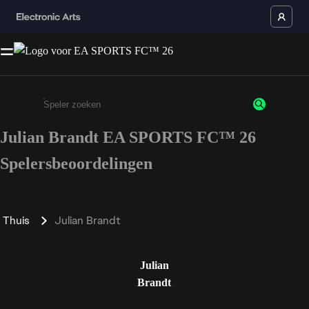
Julian Brandt EA SPORTS FC™ 26
Enter a minimum of 3 characters or numbers
Spelersbeoordelingen
Thuis
Julian Brandt
Julian
Brandt