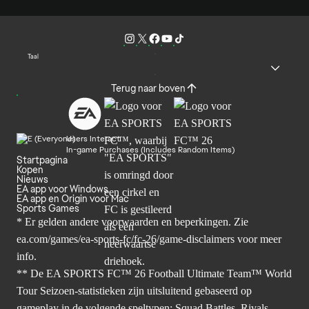
Taal
Terug naar boven
Users Interact
In-game Purchases (Includes Random Items)
Startpagina
Kopen
Nieuws
EA app voor Windows
EA app en Origin voor Mac
Sports Games
* Er gelden andere voorwaarden en beperkingen. Zie
ea.com/games/ea-sports-fc/fc-26/game-disclaimers
voor meer
info.
** De EA SPORTS FC™ 26 Football Ultimate Team™ World
Tour Seizoen-statistieken zijn uitsluitend gebaseerd op
gameplay in de volgende speltypen: Squad Battles, Rivals,