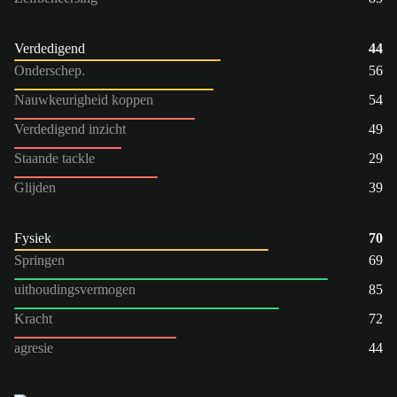
Verdedigend
44
Onderschep.
56
Nauwkeurigheid koppen
54
Verdedigend inzicht
49
Staande tackle
29
Glijden
39
Fysiek
70
Springen
69
uithoudingsvermogen
85
Kracht
72
agresie
44