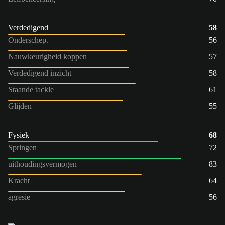
Verdedigend
58
Onderschep.
56
Nauwkeurigheid koppen
57
Verdedigend inzicht
58
Staande tackle
61
Glijden
55
Fysiek
68
Springen
72
uithoudingsvermogen
83
Kracht
64
agresie
56