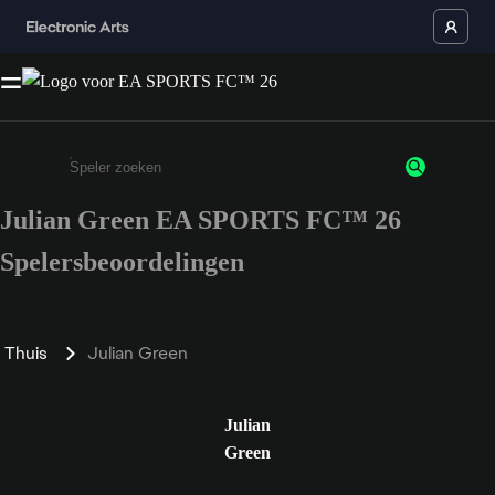
Julian Green EA SPORTS FC™ 26
Enter a minimum of 3 characters or numbers
Spelersbeoordelingen
Thuis
Julian Green
Julian
Green