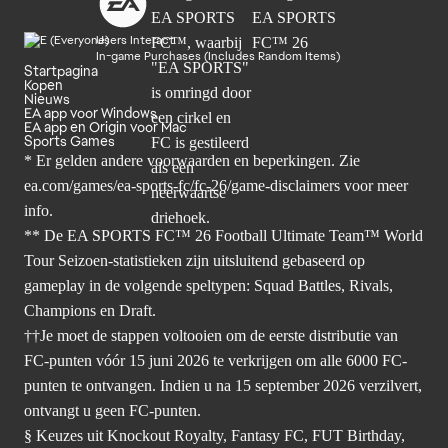
Users Interact
In-game Purchases (Includes Random Items)
Startpagina
Kopen
Nieuws
EA app voor Windows
EA app en Origin voor Mac
Sports Games
* Er gelden andere voorwaarden en beperkingen. Zie
ea.com/games/ea-sports-fc/fc-26/game-disclaimers
voor meer
info.
** De EA SPORTS FC™ 26 Football Ultimate Team™ World
Tour Seizoen-statistieken zijn uitsluitend gebaseerd op
gameplay in de volgende speltypen: Squad Battles, Rivals,
Champions en Draft.
††Je moet de stappen voltooien om de eerste distributie van
FC-punten vóór 15 juni 2026 te verkrijgen om alle 6000 FC-
punten te ontvangen. Indien u na 15 september 2026 verzilvert,
ontvangt u geen FC-punten.
§ Keuzes uit Knockout Royalty, Fantasy FC, FUT Birthday,