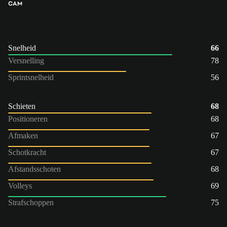
CAM
Snelheid
66
Versnelling
78
Sprintsnelheid
56
Schieten
68
Positioneren
68
Afmaken
67
Schotkracht
67
Afstandsschoten
68
Volleys
69
Strafschoppen
75