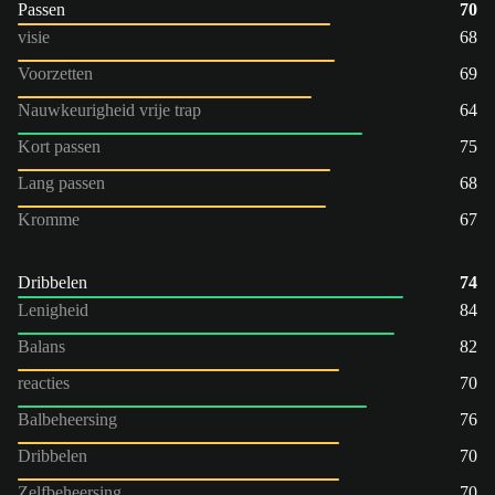
Passen
70
visie
68
Voorzetten
69
Nauwkeurigheid vrije trap
64
Kort passen
75
Lang passen
68
Kromme
67
Dribbelen
74
Lenigheid
84
Balans
82
reacties
70
Balbeheersing
76
Dribbelen
70
Zelfbeheersing
70