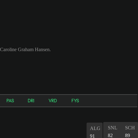
nd Caroline Graham Hansen.
PAS
DRI
VRD
FYS
SNL
SCH
ALG
82
89
91