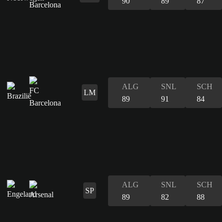
90
89
87
ALG
SNL
SCH
LM
89
91
84
ALG
SNL
SCH
SP
89
82
88