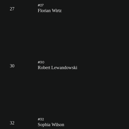
#27
27
Florian Wirtz
#30
30
Robert Lewandowski
#32
32
Sophia Wilson