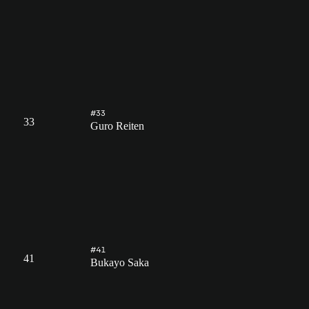
#33
33
Guro Reiten
#41
41
Bukayo Saka