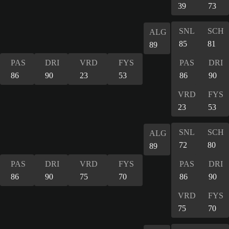
39
73
SNL
SCH
ALG
85
81
89
PAS
DRI
VRD
FYS
PAS
DRI
86
90
23
53
86
90
VRD
FYS
23
53
SNL
SCH
ALG
72
80
89
PAS
DRI
VRD
FYS
PAS
DRI
86
90
75
70
86
90
VRD
FYS
75
70