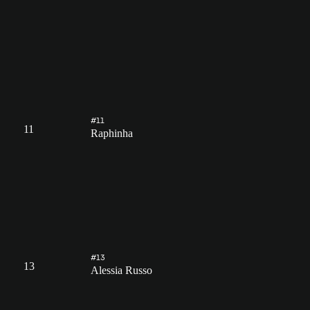
#11
11
Raphinha
#13
13
Alessia Russo