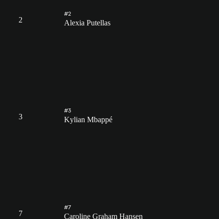
#2
2
Alexia Putellas
#3
3
Kylian Mbappé
#7
7
Caroline Graham Hansen