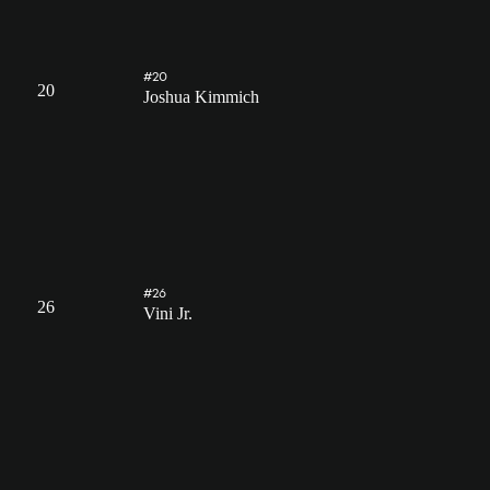
#20
20
Joshua Kimmich
#26
26
Vini Jr.