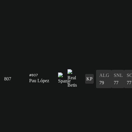
ALG
SNL
S
#807
807
KP
Pau López
79
77
77