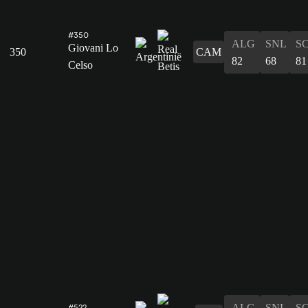
#350
ALG
SNL
S
Giovani Lo
350
CAM
82
68
81
Celso
ALG
SNL
S
#522