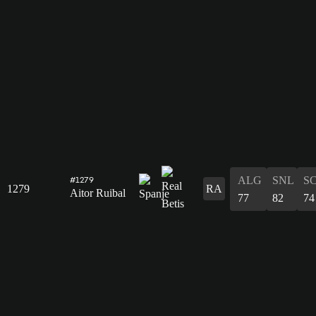
ALG
SNL
S
#1279
1279
RA
Aitor Ruibal
77
82
74