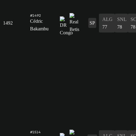
#1492
ALG
SNL
S
Cédric
1492
SP
77
78
78
Bakambu
#1514
ALG
SNL
S