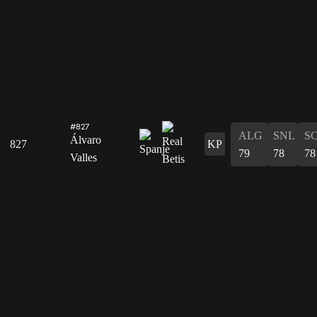
#827
ALG
SNL
S
Álvaro
827
KP
79
78
78
Valles