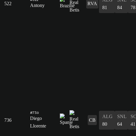
522
RVA
Antony
81
84
78
#736
ALG
SNL
S
Diego
736
CB
80
64
41
Llorente