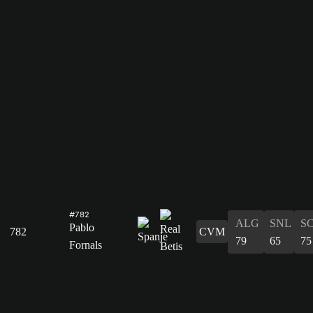
#782
ALG
SNL
S
Pablo
782
CVM
79
65
75
Fornals