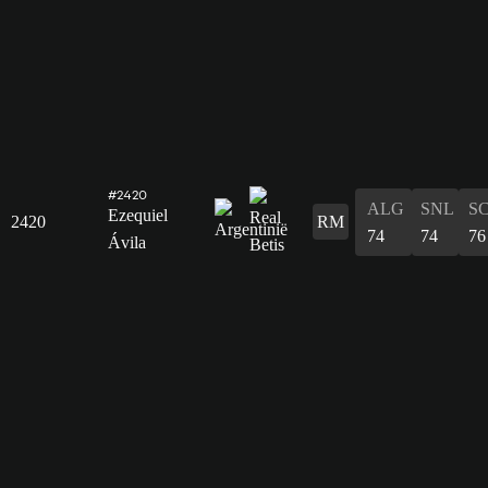
#2420
ALG
SNL
S
Ezequiel
2420
RM
74
74
76
Ávila