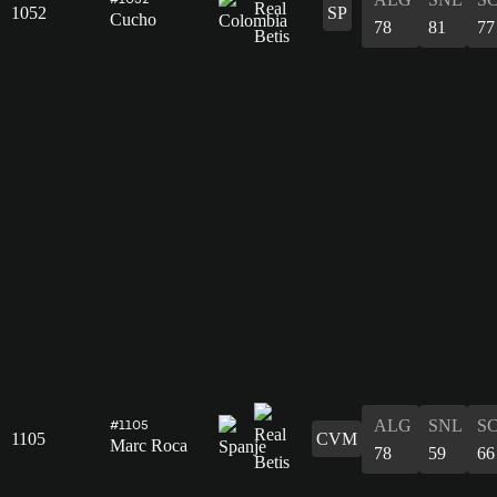
1052
SP
Cucho
78
81
77
ALG
SNL
S
#1105
1105
CVM
Marc Roca
78
59
66