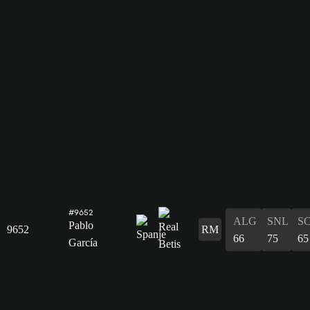
#9652
ALG
SNL
S
Pablo
9652
RM
66
75
65
García