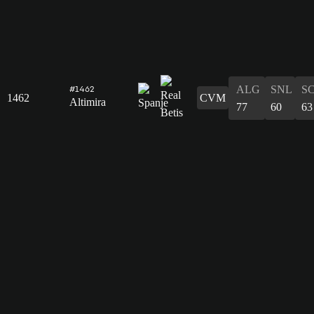
ALG
SNL
S
#1462
1462
CVM
Altimira
77
60
63