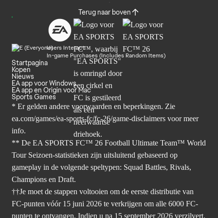
Terug naar boven
Users Interact
In-game Purchases (Includes Random Items)
Startpagina
Kopen
Nieuws
EA app voor Windows
EA app en Origin voor Mac
Sports Games
* Er gelden andere voorwaarden en beperkingen. Zie
ea.com/games/ea-sports-fc/fc-26/game-disclaimers
voor meer
info.
** De EA SPORTS FC™ 26 Football Ultimate Team™ World
Tour Seizoen-statistieken zijn uitsluitend gebaseerd op
gameplay in de volgende speltypen: Squad Battles, Rivals,
Champions en Draft.
††Je moet de stappen voltooien om de eerste distributie van
FC-punten vóór 15 juni 2026 te verkrijgen om alle 6000 FC-
punten te ontvangen. Indien u na 15 september 2026 verzilvert,