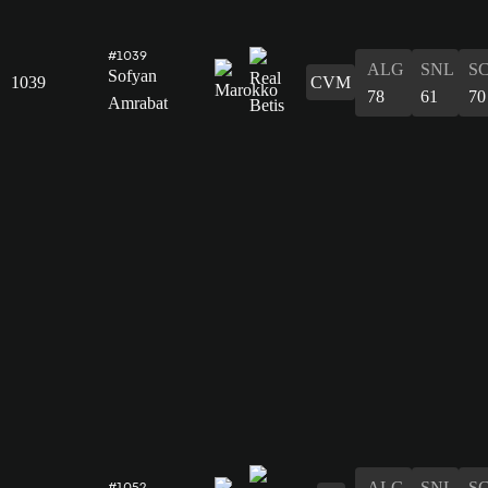
#1039
ALG
SNL
S
Sofyan
1039
CVM
78
61
70
Amrabat
ALG
SNL
S
#1052