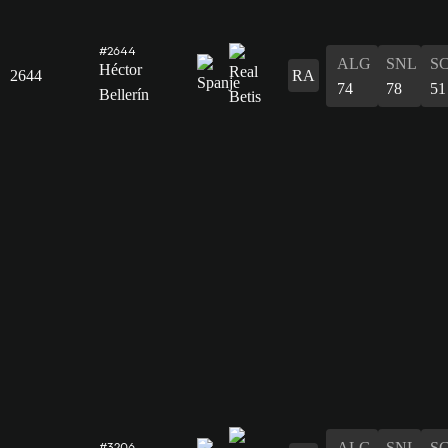
#2644
ALG
SNL
S
Héctor
2644
RA
74
78
51
Bellerín
ALG
SNL
S
#3206