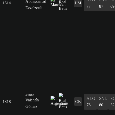
Abdessamad
1514
LM
77
87
69
Ezzalzouli
#1818
ALG
SNL
S
Valentín
1818
CB
76
80
32
Gómez