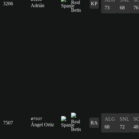
3206
KP
Adrián
73
68
76
ALG
SNL
S
#7507
7507
RA
Ángel Ortiz
68
72
48