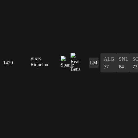
ALG
SNL
S
#1429
1429
LM
Riquelme
77
84
73