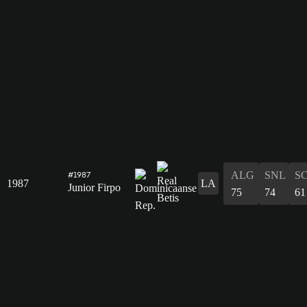
ALG
SNL
S
#1987
1987
LA
Junior Firpo
75
74
61