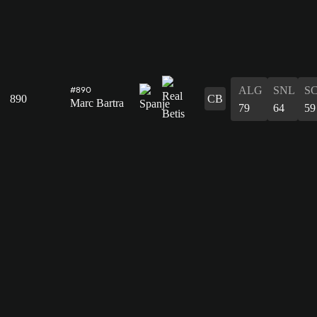
ALG
SNL
S
#890
890
CB
Marc Bartra
79
64
59