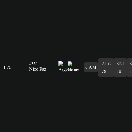
ALG
SNL
#876
876
CAM
Nico Paz
79
78
7