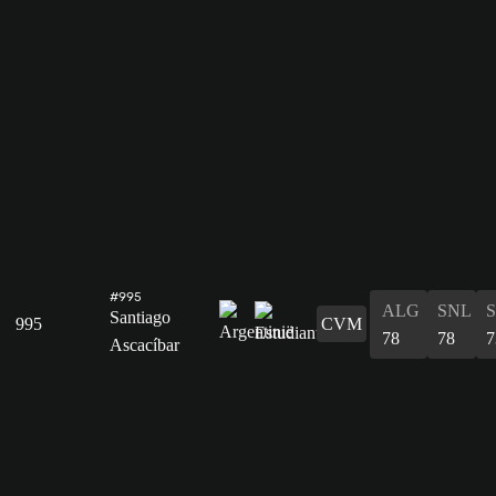
#995
ALG
SNL
Santiago
995
CVM
78
78
7
Ascacíbar