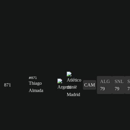
#871
ALG
SNL
Thiago
871
CAM
79
79
7
Almada