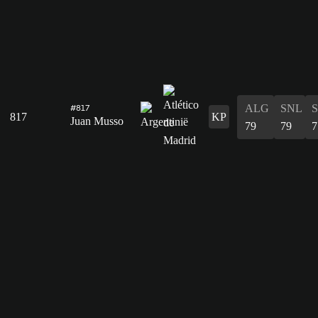
ALG
SNL
#817
817
KP
Juan Musso
79
79
7