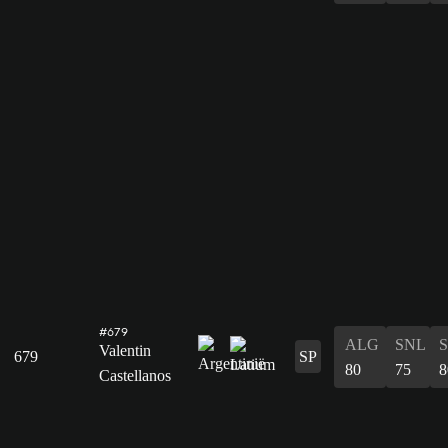
#679
ALG
SNL
Valentin
679
SP
80
75
8
Castellanos