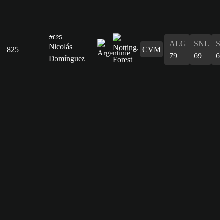
#825
ALG
SNL
Nicolás
825
CVM
79
69
6
Domínguez