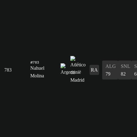
#783
ALG
SNL
Nahuel
783
RA
79
82
6
Molina