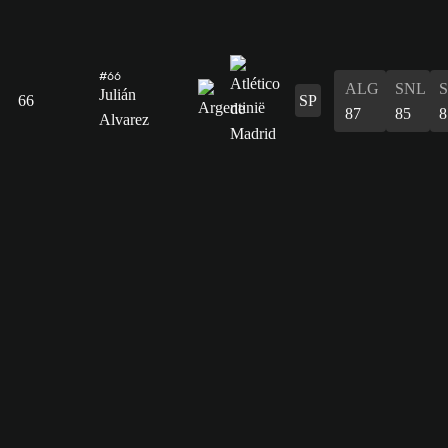
#66
ALG
SNL
Julián
66
SP
87
85
8
Alvarez