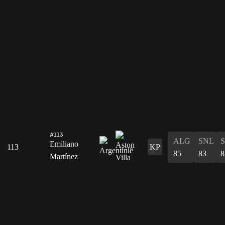
#113
ALG
SNL
Emiliano
113
KP
85
83
8
Martínez