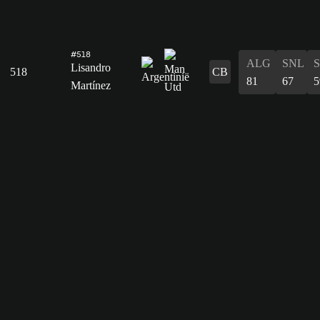
#518
ALG
SNL
Lisandro
518
CB
81
67
5
Martínez