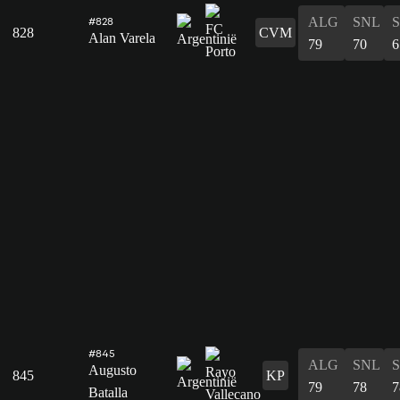
ALG
SNL
#828
828
CVM
Alan Varela
79
70
6
#845
ALG
SNL
Augusto
845
KP
79
78
7
Batalla