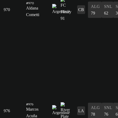
#970
ALG
SNL
Aldana
970
CB
79
62
3
Cometti
#976
ALG
SNL
Marcos
976
LA
78
76
6
Acuña