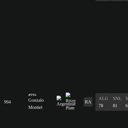
#994
ALG
SNL
Gonzalo
994
RA
78
81
6
Montiel