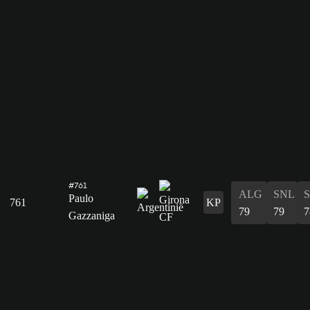
#761
ALG
SNL
Paulo
761
KP
79
79
7
Gazzaniga