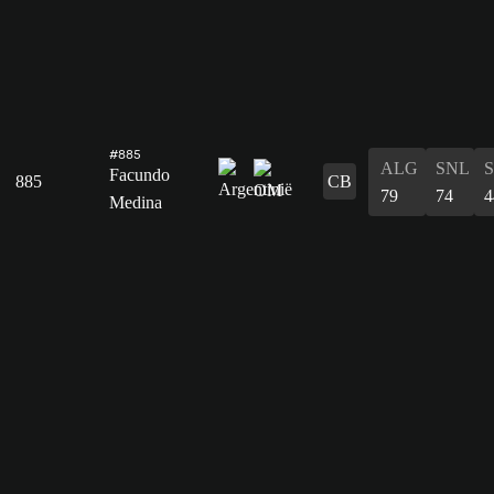
#885
ALG
SNL
Facundo
885
CB
79
74
4
Medina