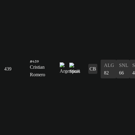
#439
ALG
SNL
Cristian
439
CB
82
66
4
Romero