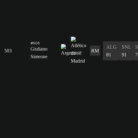
#503
ALG
SNL
Giuliano
503
RM
81
91
7
Simeone