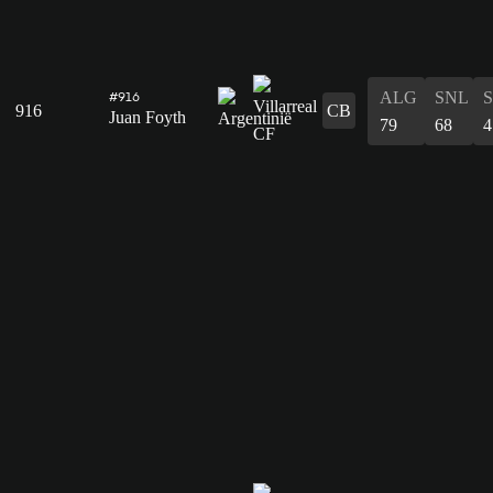
ALG
SNL
#916
916
CB
Juan Foyth
79
68
4