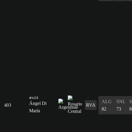
#403
ALG
SNL
Ángel Di
403
RVA
82
73
8
María