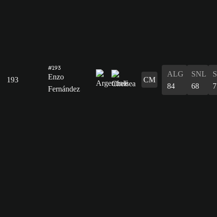
#193
ALG
SNL
Enzo
193
CM
84
68
7
Fernández