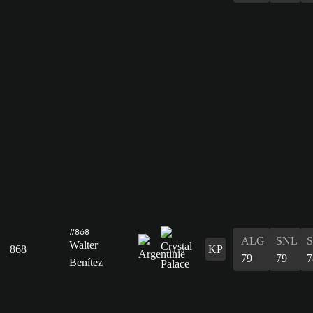
#868
ALG
SNL
Walter
868
KP
79
79
7
Benítez