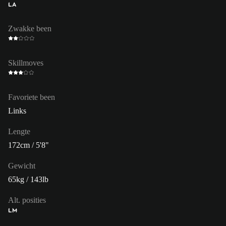
LA
Zwakke been
Skillmoves
Favoriete been
Links
Lengte
172cm / 5'8"
Gewicht
65kg / 143lb
Alt. posities
LM