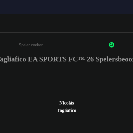
Tagliafico EA SPORTS FC™ 26 Spelersbeoo
Enter a minimum of 3 characters or numbers
Nicolás
Tagliafico