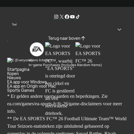
Taal
Terug naar boven
Users Interact
In-game Purchases (Includes Random Items)
Startpagina
Kopen
Nieuws
EA app voor Windows
EA app en Origin voor Mac
Sports Games
* Er gelden andere voorwaarden en beperkingen. Zie
ea.com/games/ea-sports-fc/fc-26/game-disclaimers
voor meer
info.
** De EA SPORTS FC™ 26 Football Ultimate Team™ World
Tour Seizoen-statistieken zijn uitsluitend gebaseerd op
gameplay in de volgende speltypen: Squad Battles, Rivals,