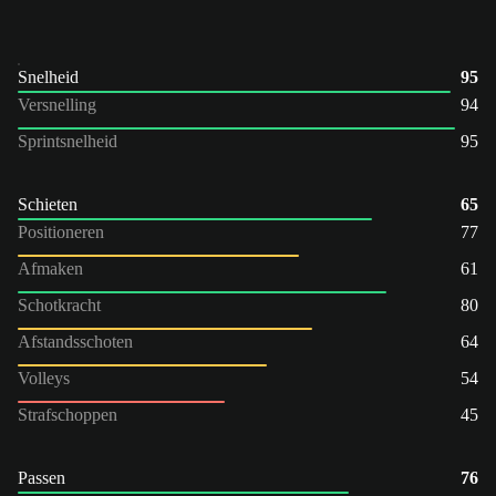
Snelheid
95
Versnelling
94
Sprintsnelheid
95
Schieten
65
Positioneren
77
Afmaken
61
Schotkracht
80
Afstandsschoten
64
Volleys
54
Strafschoppen
45
Passen
76