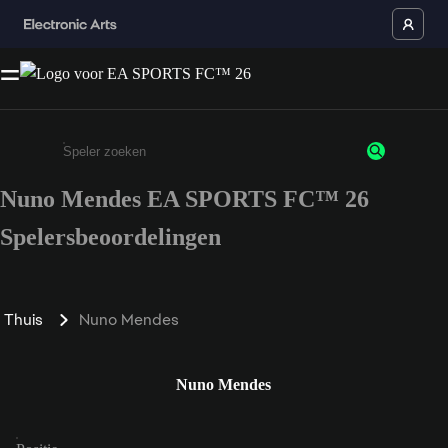
Nuno Mendes EA SPORTS FC™ 26
Enter a minimum of 3 characters or numbers
Spelersbeoordelingen
Thuis
Nuno Mendes
Nuno Mendes