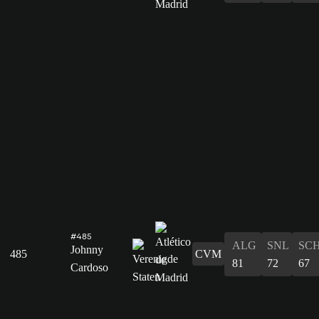
#485
ALG
SNL
SC
Johnny
485
CVM
81
72
67
Cardoso