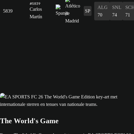
#5839
ALG
SNL
SC
Carlos
5839
SP
70
74
71
Martín
The World's Game