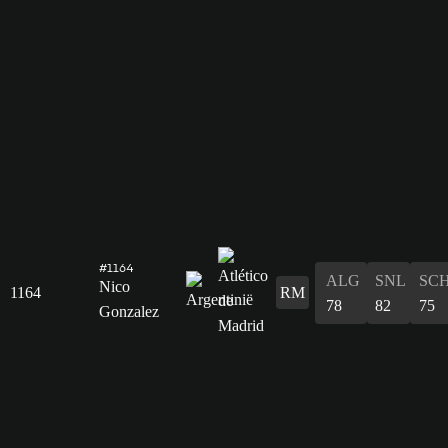
#1164
ALG
SNL
SC
Nico
1164
RM
78
82
75
Gonzalez