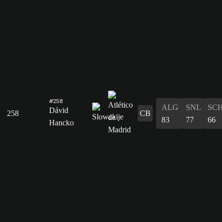
#258
ALG
SNL
SC
Dávid
258
CB
83
77
66
Hancko