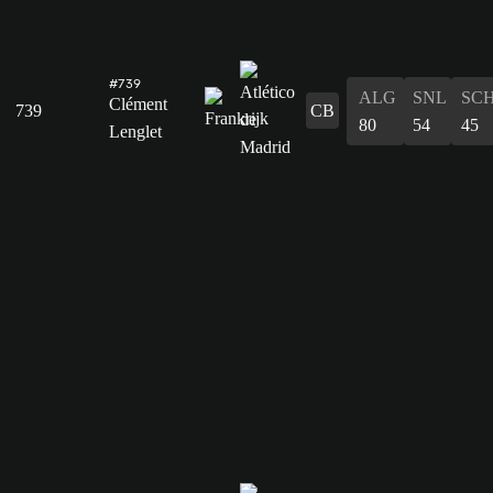
#739
ALG
SNL
SC
Clément
739
CB
80
54
45
Lenglet