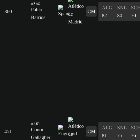
#360
ALG
SNL
SC
Pablo
360
CM
82
80
70
Barrios
#451
ALG
SNL
SC
Conor
451
CM
81
75
76
Gallagher