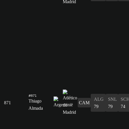
#871
ALG
SNL
SC
Thiago
871
CAM
79
79
74
Almada