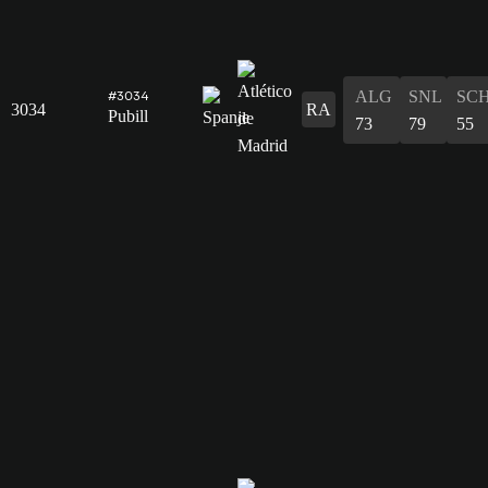
ALG
SNL
SC
#3034
3034
RA
Pubill
73
79
55