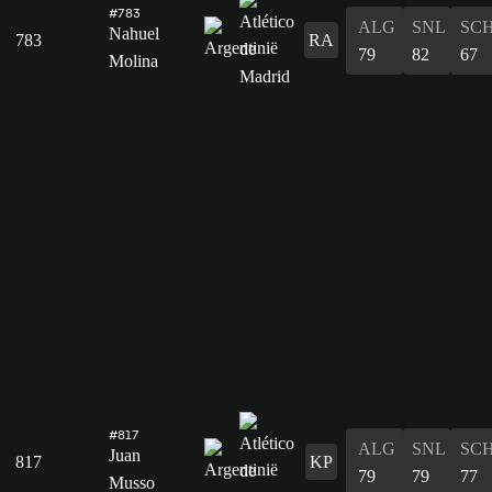
#783
ALG
SNL
SC
Nahuel
783
RA
79
82
67
Molina
#817
ALG
SNL
SC
Juan
817
KP
79
79
77
Musso