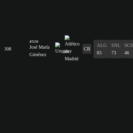
#308
ALG
SNL
SC
José María
308
CB
83
73
46
Giménez