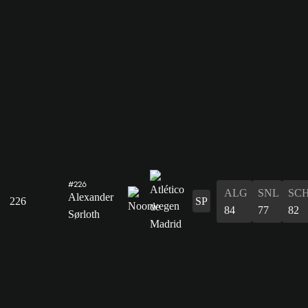
#226
ALG
SNL
SC
Alexander
226
SP
84
77
82
Sørloth