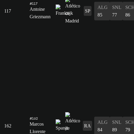
#117
ALG
SNL
SC
Antoine
117
SP
85
77
86
Griezmann
#162
ALG
SNL
SC
Marcos
162
RA
84
89
79
Llorente