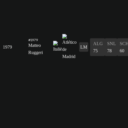
#1979
ALG
SNL
SC
Matteo
1979
LM
75
78
60
Ruggeri