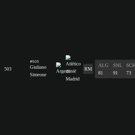
#503
ALG
SNL
SC
Giuliano
503
RM
81
91
73
Simeone