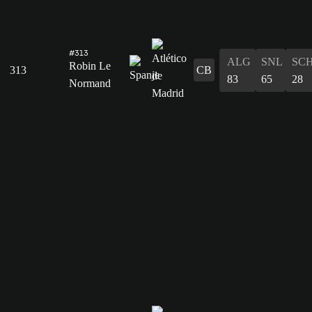
#313
ALG
SNL
SC
Robin Le
313
CB
83
65
28
Normand