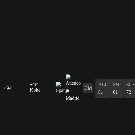
ALG
SNL
SC
#494
494
CM
Koke
81
61
72