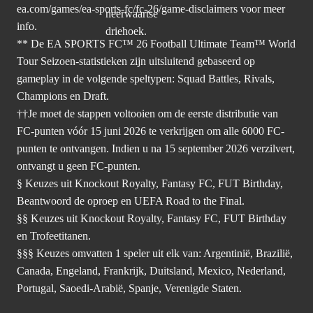
ea.com/games/ea-sports-fc/fc-26/game-disclaimers
voor meer
info.
** De EA SPORTS FC™ 26 Football Ultimate Team™ World
Tour Seizoen-statistieken zijn uitsluitend gebaseerd op
gameplay in de volgende speltypen: Squad Battles, Rivals,
Champions en Draft.
††Je moet de stappen voltooien om de eerste distributie van
FC-punten vóór 15 juni 2026 te verkrijgen om alle 6000 FC-
punten te ontvangen. Indien u na 15 september 2026 verzilvert,
ontvangt u geen FC-punten.
§ Keuzes uit Knockout Royalty, Fantasy FC, FUT Birthday,
Beantwoord de oproep en UEFA Road to the Final.
§§ Keuzes uit Knockout Royalty, Fantasy FC, FUT Birthday
en Trofeetitanen.
§§§ Keuzes omvatten 1 speler uit elk van: Argentinië, Brazilië,
Canada, Engeland, Frankrijk, Duitsland, Mexico, Nederland,
Portugal, Saoedi-Arabië, Spanje, Verenigde Staten.