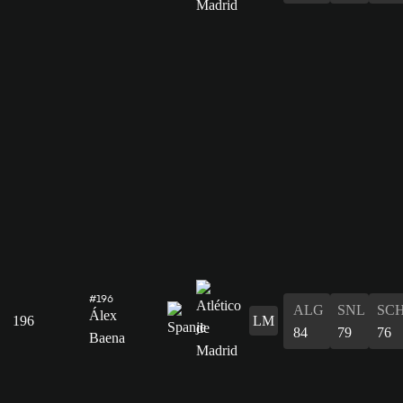
#196
ALG
SNL
SC
Álex
196
LM
84
79
76
Baena