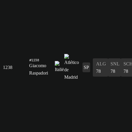
#1238
ALG
SNL
SC
Giacomo
1238
SP
78
78
78
Raspadori