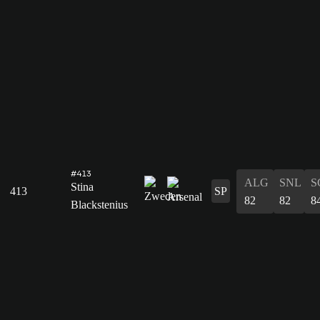
#413
ALG
SNL
S
Stina
413
SP
82
82
8
Blackstenius