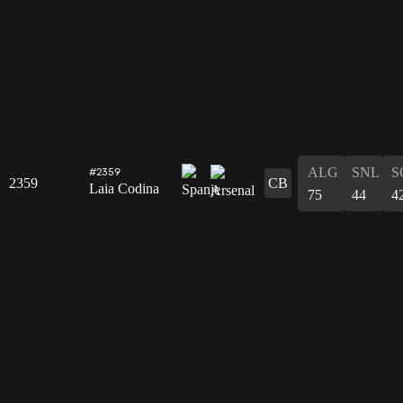
ALG
SNL
S
#2359
2359
CB
Laia Codina
75
44
4