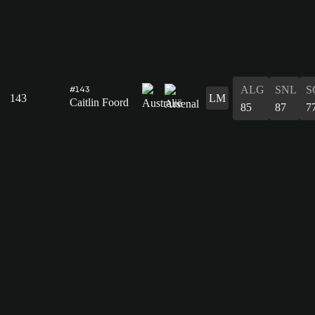
ALG
SNL
S
#143
143
LM
Caitlin Foord
85
87
7