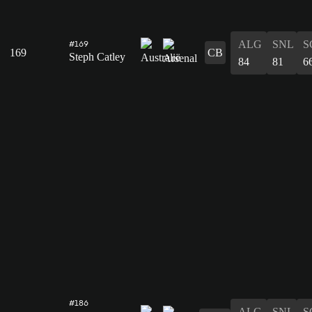
ALG
SNL
S
#169
169
CB
Steph Catley
84
81
6
#186
ALG
SNL
S