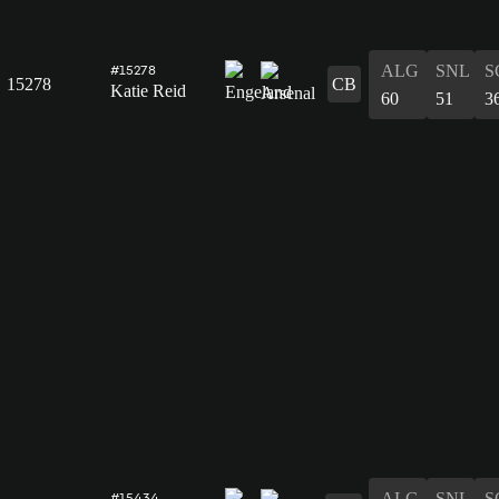
ALG
SNL
S
#15278
15278
CB
Katie Reid
60
51
3
ALG
SNL
S
#15434