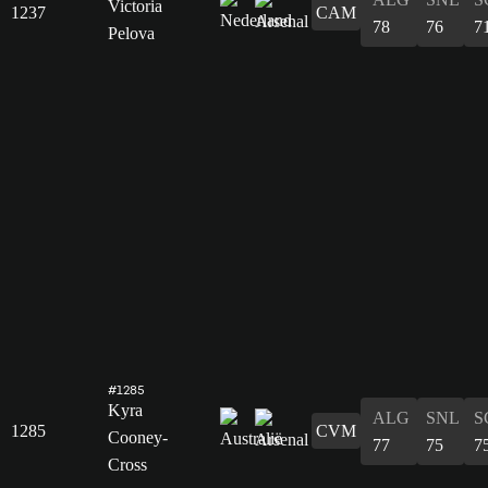
Victoria
1237
CAM
78
76
7
Pelova
#1285
Kyra
ALG
SNL
S
1285
CVM
Cooney-
77
75
7
Cross