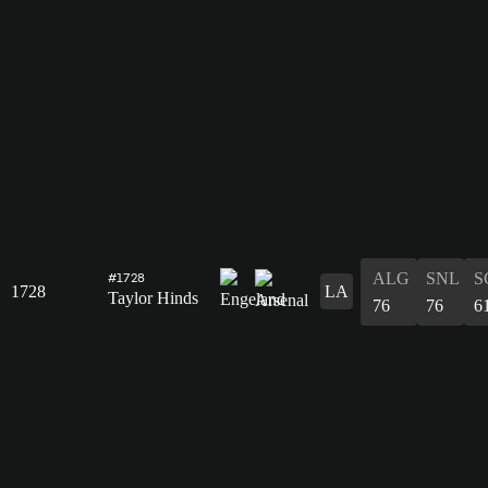
ALG
SNL
S
#1728
1728
LA
Taylor Hinds
76
76
6