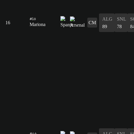
ALG
SNL
S
#16
16
CM
Mariona
89
78
8
ALG
SNL
S
#46