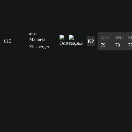
#815
ALG
SNL
S
Manuela
815
KP
79
78
7
Zinsberger