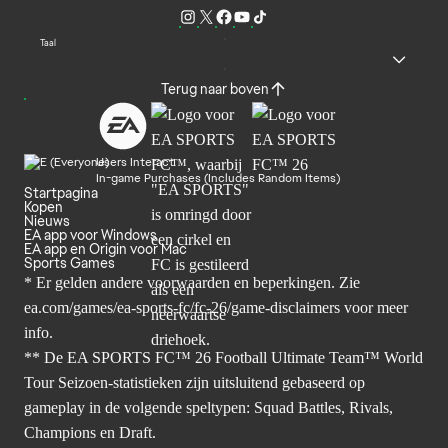
Taal
Terug naar boven
Users Interact
In-game Purchases (Includes Random Items)
Startpagina
Kopen
Nieuws
EA app voor Windows
EA app en Origin voor Mac
Sports Games
* Er gelden andere voorwaarden en beperkingen. Zie
ea.com/games/ea-sports-fc/fc-26/game-disclaimers
voor meer
info.
** De EA SPORTS FC™ 26 Football Ultimate Team™ World
Tour Seizoen-statistieken zijn uitsluitend gebaseerd op
gameplay in de volgende speltypen: Squad Battles, Rivals,
Champions en Draft.