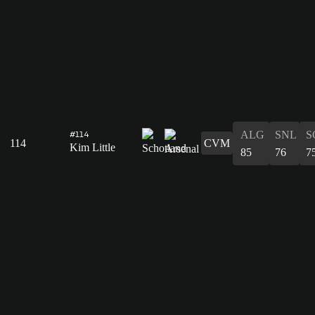
ALG
SNL
S
#114
114
CVM
Kim Little
85
76
7