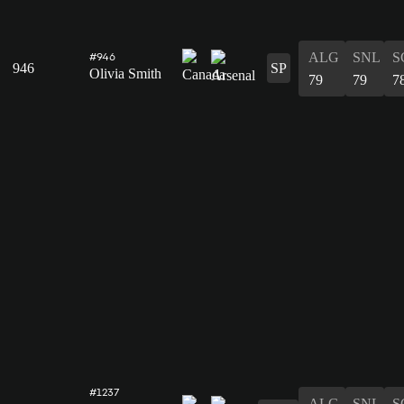
ALG
SNL
S
#946
946
SP
Olivia Smith
79
79
7
#1237
ALG
SNL
S