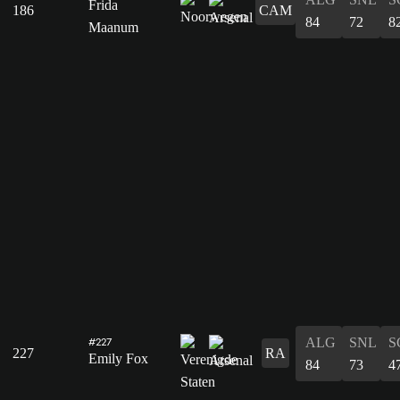
Frida
186
CAM
84
72
8
Maanum
ALG
SNL
S
#227
227
RA
Emily Fox
84
73
4