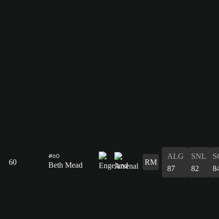
ALG
SNL
S
#60
60
RM
Beth Mead
87
82
8