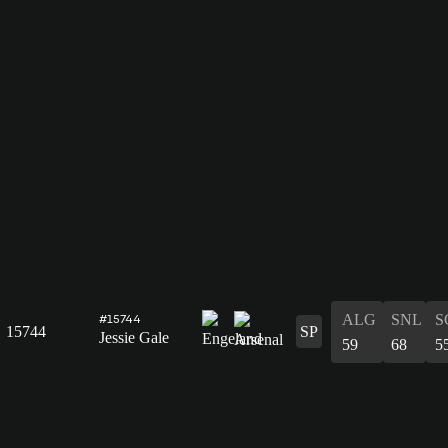
ALG
SNL
S
#15744
15744
SP
Jessie Gale
59
68
5