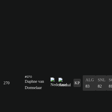
#270
ALG
SNL
S
Daphne van
270
KP
83
82
8
Domselaar