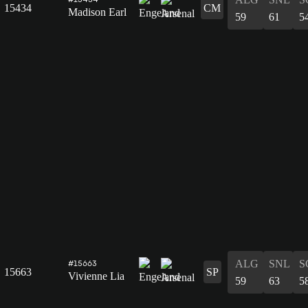
15434
CM
Madison Earl
59
61
5
ALG
SNL
S
#15663
15663
SP
Vivienne Lia
59
63
5