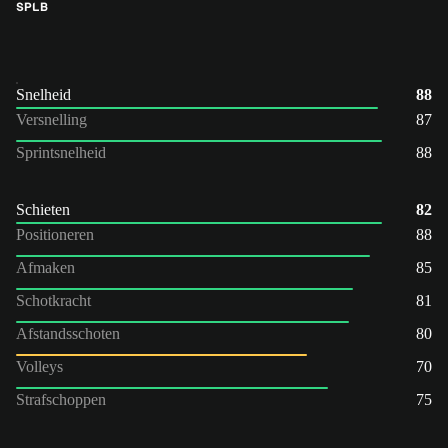
SP
LB
Snelheid
88
Versnelling
87
Sprintsnelheid
88
Schieten
82
Positioneren
88
Afmaken
85
Schotkracht
81
Afstandsschoten
80
Volleys
70
Strafschoppen
75