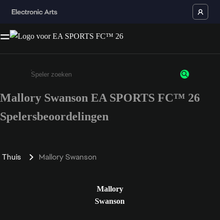
Mallory Swanson EA SPORTS FC™ 26
Enter a minimum of 3 characters or numbers
Spelersbeoordelingen
Thuis
Mallory Swanson
Mallory
Swanson