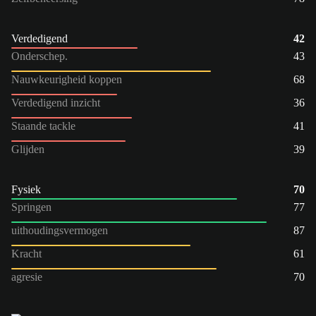
Verdedigend
42
Onderschep.
43
Nauwkeurigheid koppen
68
Verdedigend inzicht
36
Staande tackle
41
Glijden
39
Fysiek
70
Springen
77
uithoudingsvermogen
87
Kracht
61
agresie
70