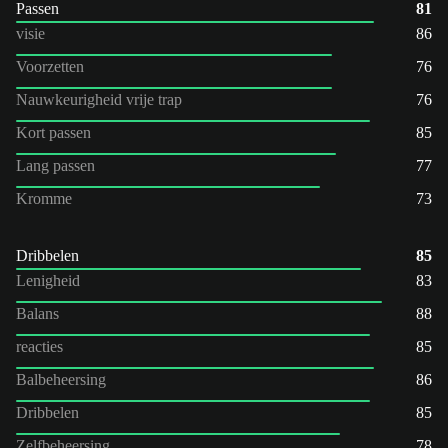
Passen
81
visie
86
Voorzetten
76
Nauwkeurigheid vrije trap
76
Kort passen
85
Lang passen
77
Kromme
73
Dribbelen
85
Lenigheid
83
Balans
88
reacties
85
Balbeheersing
86
Dribbelen
85
Zelfbeheersing
78