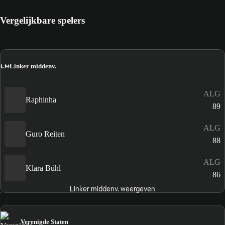
Vergelijkbare spelers
LM
Linker middenv.
ALG
Raphinha
89
ALG
Guro Reiten
88
ALG
Klara Bühl
86
Linker middenv. weergeven
Verenigde Staten