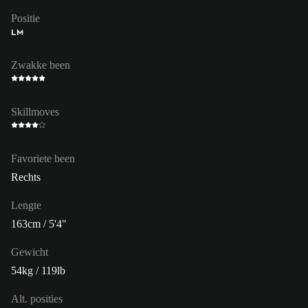
Positie
LM
Zwakke been
Skillmoves
Favoriete been
Rechts
Lengte
163cm / 5'4"
Gewicht
54kg / 119lb
Alt. posities