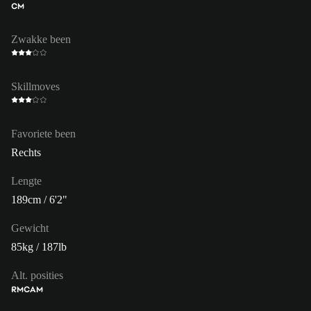
CM
Zwakke been
Skillmoves
Favoriete been
Rechts
Lengte
189cm / 6'2"
Gewicht
85kg / 187lb
Alt. posities
RM
CAM