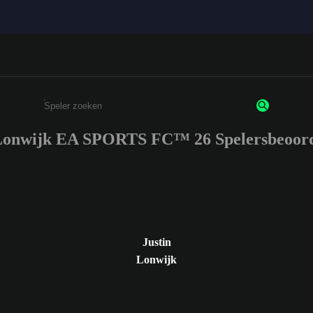
 Lonwijk EA SPORTS FC™ 26 Spelersbeoord
Enter a minimum of 3 characters or numbers
Justin
Lonwijk