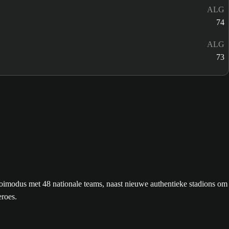
ALG
74
ALG
73
imodus met 48 nationale teams, naast nieuwe authentieke stadions om
eroes.