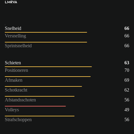
LM
RVA
Snelheid
66
Versnelling
66
Sprintsnelheid
66
Schieten
63
Positioneren
70
Afmaken
69
Schotkracht
62
Afstandsschoten
56
Volleys
49
Strafschoppen
56