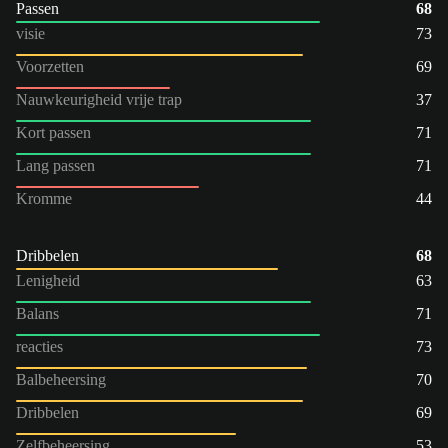
Passen
68
visie
73
Voorzetten
69
Nauwkeurigheid vrije trap
37
Kort passen
71
Lang passen
71
Kromme
44
Dribbelen
68
Lenigheid
63
Balans
71
reacties
73
Balbeheersing
70
Dribbelen
69
Zelfbeheersing
53