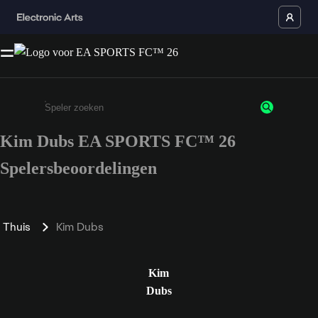
Kim Dubs EA SPORTS FC™ 26
Enter a minimum of 3 characters or numbers
Spelersbeoordelingen
Thuis
Kim Dubs
Kim
Dubs