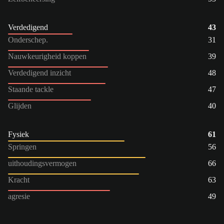
Verdedigend
43
Onderschep.
31
Nauwkeurigheid koppen
39
Verdedigend inzicht
48
Staande tackle
47
Glijden
40
Fysiek
61
Springen
56
uithoudingsvermogen
66
Kracht
63
agresie
49