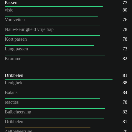
Passen
77
visie
80
Voorzetten
76
Nauwkeurigheid vrije trap
78
Kort passen
78
Lang passen
73
Kromme
82
Dribbelen
81
Lenigheid
88
Balans
84
reacties
78
Balbeheersing
82
Dribbelen
81
Zelfbeheersing
70