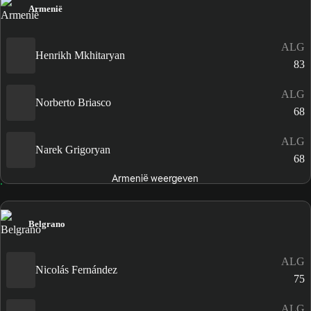
Armenië
ALG
Henrikh Mkhitaryan
83
ALG
Norberto Briasco
68
ALG
Narek Grigoryan
68
Armenië weergeven
Belgrano
ALG
Nicolás Fernández
75
ALG