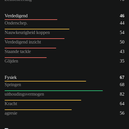
Verdedigend
46
Onderschep.
44
Nauwkeurigheid koppen
54
Verdedigend inzicht
50
Staande tackle
43
Glijden
35
Fysiek
67
Springen
68
uithoudingsvermogen
82
Kracht
64
agresie
56