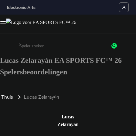
Lucas Zelarayán EA SPORTS FC™ 26
Enter a minimum of 3 characters or numbers
Spelersbeoordelingen
Thuis
Lucas Zelarayán
Lucas
Zelarayán