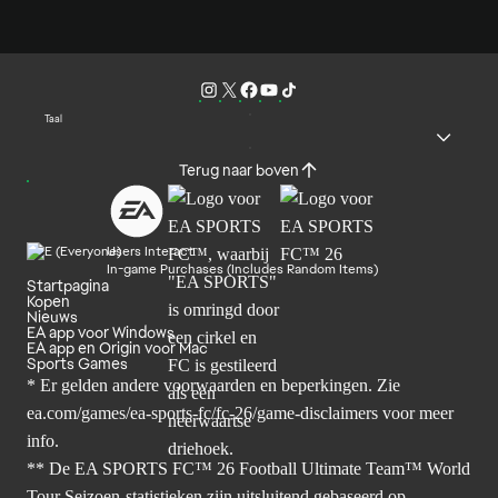
Taal
Terug naar boven
Users Interact
In-game Purchases (Includes Random Items)
Startpagina
Kopen
Nieuws
EA app voor Windows
EA app en Origin voor Mac
Sports Games
* Er gelden andere voorwaarden en beperkingen. Zie
ea.com/games/ea-sports-fc/fc-26/game-disclaimers
voor meer
info.
** De EA SPORTS FC™ 26 Football Ultimate Team™ World
Tour Seizoen-statistieken zijn uitsluitend gebaseerd op