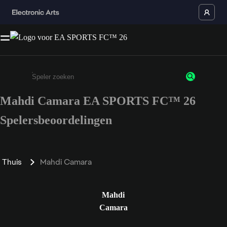
Mahdi Camara EA SPORTS FC™ 26
Enter a minimum of 3 characters or numbers
Spelersbeoordelingen
Thuis
Mahdi Camara
Mahdi
Camara