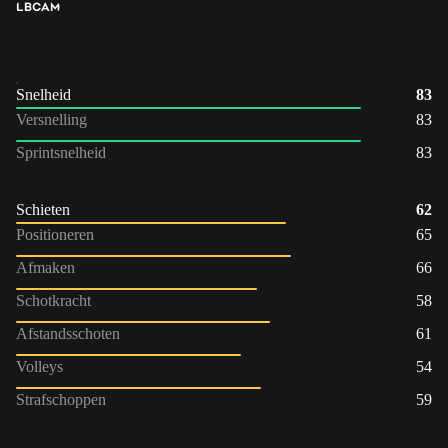
LB
CAM
Snelheid
83
Versnelling
83
Sprintsnelheid
83
Schieten
62
Positioneren
65
Afmaken
66
Schotkracht
58
Afstandsschoten
61
Volleys
54
Strafschoppen
59