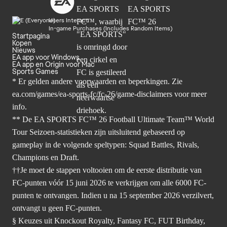
Users Interact
In-game Purchases (Includes Random Items)
Startpagina
Kopen
Nieuws
EA app voor Windows
EA app en Origin voor Mac
Sports Games
* Er gelden andere voorwaarden en beperkingen. Zie
ea.com/games/ea-sports-fc/fc-26/game-disclaimers
voor meer
info.
** De EA SPORTS FC™ 26 Football Ultimate Team™ World
Tour Seizoen-statistieken zijn uitsluitend gebaseerd op
gameplay in de volgende speltypen: Squad Battles, Rivals,
Champions en Draft.
††Je moet de stappen voltooien om de eerste distributie van
FC-punten vóór 15 juni 2026 te verkrijgen om alle 6000 FC-
punten te ontvangen. Indien u na 15 september 2026 verzilvert,
ontvangt u geen FC-punten.
§ Keuzes uit Knockout Royalty, Fantasy FC, FUT Birthday,