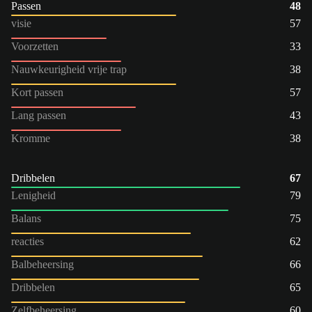
Passen
48
visie
57
Voorzetten
33
Nauwkeurigheid vrije trap
38
Kort passen
57
Lang passen
43
Kromme
38
Dribbelen
67
Lenigheid
79
Balans
75
reacties
62
Balbeheersing
66
Dribbelen
65
Zelfbeheersing
60