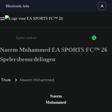
Naeem Mohammed EA SPORTS FC™ 26
Enter a minimum of 3 characters or numbers
Spelersbeoordelingen
Thuis
Naeem Mohammed
Naeem
Mohammed