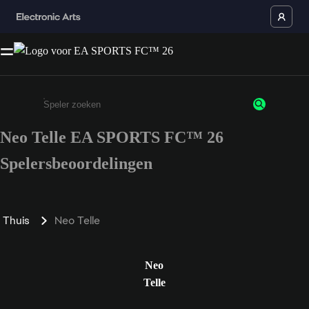
Neo Telle EA SPORTS FC™ 26
Enter a minimum of 3 characters or numbers
Spelersbeoordelingen
Thuis
Neo Telle
Neo
Telle