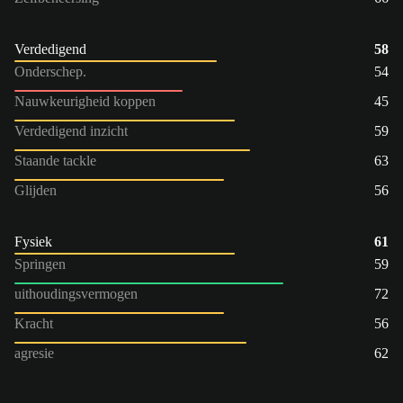
Verdedigend
58
Onderschep.
54
Nauwkeurigheid koppen
45
Verdedigend inzicht
59
Staande tackle
63
Glijden
56
Fysiek
61
Springen
59
uithoudingsvermogen
72
Kracht
56
agresie
62