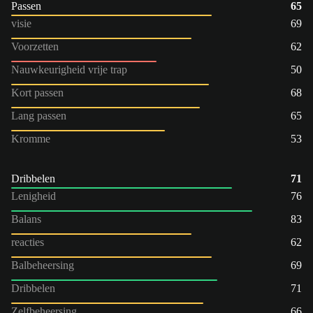
Passen
65
visie
69
Voorzetten
62
Nauwkeurigheid vrije trap
50
Kort passen
68
Lang passen
65
Kromme
53
Dribbelen
71
Lenigheid
76
Balans
83
reacties
62
Balbeheersing
69
Dribbelen
71
Zelfbeheersing
66