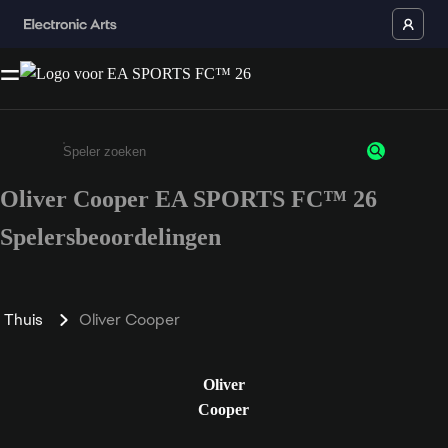
Oliver Cooper EA SPORTS FC™ 26
Enter a minimum of 3 characters or numbers
Spelersbeoordelingen
Thuis
Oliver Cooper
Oliver
Cooper