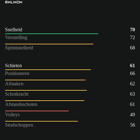
RM
LM
CM
Snelheid
70
Versnelling
72
Sprintsnelheid
68
Schieten
61
Positioneren
66
Afmaken
62
Schotkracht
63
Afstandsschoten
61
Volleys
49
Strafschoppen
56