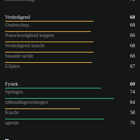
Verdedigend
68
Onderschep.
68
Nauwkeurigheid koppen
66
Verdedigend inzicht
68
Staande tackle
68
Glijden
67
Fysiek
69
Springen
74
uithoudingsvermogen
84
Kracht
58
agresie
76