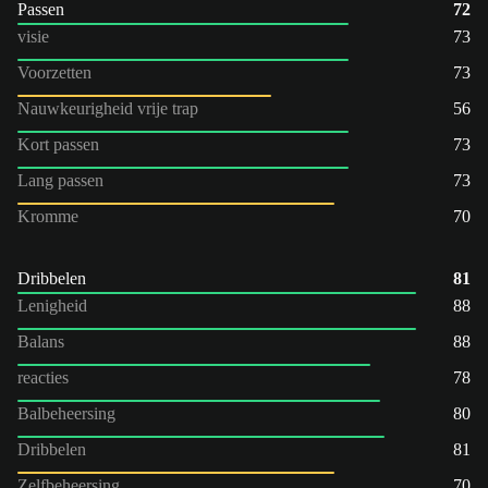
Passen
72
visie
73
Voorzetten
73
Nauwkeurigheid vrije trap
56
Kort passen
73
Lang passen
73
Kromme
70
Dribbelen
81
Lenigheid
88
Balans
88
reacties
78
Balbeheersing
80
Dribbelen
81
Zelfbeheersing
70