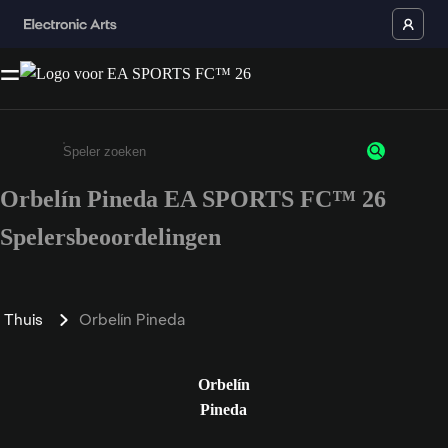
Orbelín Pineda EA SPORTS FC™ 26
Enter a minimum of 3 characters or numbers
Spelersbeoordelingen
Thuis
Orbelín Pineda
Orbelín
Pineda