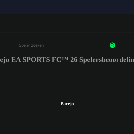
ejo EA SPORTS FC™ 26 Spelersbeoordeli
Enter a minimum of 3 characters or numbers
Parejo