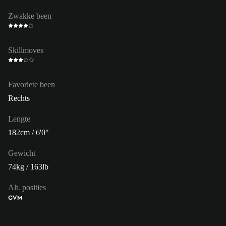
Zwakke been
Skillmoves
Favoriete been
Rechts
Lengte
182cm / 6'0"
Gewicht
74kg / 163lb
Alt. posities
CVM