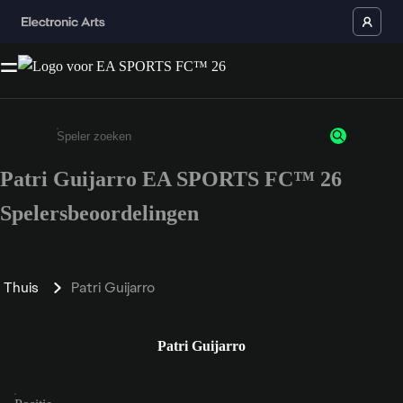
Patri Guijarro EA SPORTS FC™ 26
Enter a minimum of 3 characters or numbers
Spelersbeoordelingen
Thuis
Patri Guijarro
Patri Guijarro