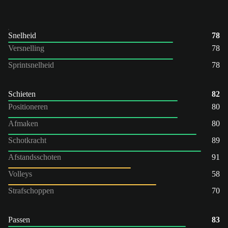
Snelheid
78
Versnelling
78
Sprintsnelheid
78
Schieten
82
Positioneren
80
Afmaken
80
Schotkracht
89
Afstandsschoten
91
Volleys
58
Strafschoppen
70
Passen
83