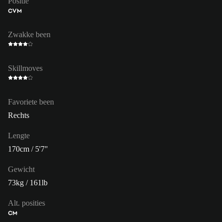
Positie
CVM
Zwakke been
Skillmoves
Favoriete been
Rechts
Lengte
170cm / 5'7"
Gewicht
73kg / 161lb
Alt. posities
CM