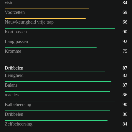
visie
84
Voorzetten
69
Nauwkeurigheid vrije trap
66
Kort passen
90
Lang passen
92
Kromme
75
Dribbelen
87
Lenigheid
82
Balans
87
reacties
86
Balbeheersing
90
Dribbelen
86
Zelfbeheersing
84