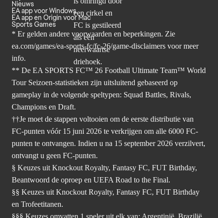
Nieuws
EA app voor Windows
EA app en Origin voor Mac
Sports Games
* Er gelden andere voorwaarden en beperkingen. Zie
ea.com/games/ea-sports-fc/fc-26/game-disclaimers
voor meer
info.
** De EA SPORTS FC™ 26 Football Ultimate Team™ World
Tour Seizoen-statistieken zijn uitsluitend gebaseerd op
gameplay in de volgende speltypen: Squad Battles, Rivals,
Champions en Draft.
††Je moet de stappen voltooien om de eerste distributie van
FC-punten vóór 15 juni 2026 te verkrijgen om alle 6000 FC-
punten te ontvangen. Indien u na 15 september 2026 verzilvert,
ontvangt u geen FC-punten.
§ Keuzes uit Knockout Royalty, Fantasy FC, FUT Birthday,
Beantwoord de oproep en UEFA Road to the Final.
§§ Keuzes uit Knockout Royalty, Fantasy FC, FUT Birthday
en Trofeetitanen.
§§§ Keuzes omvatten 1 speler uit elk van: Argentinië, Brazilië,