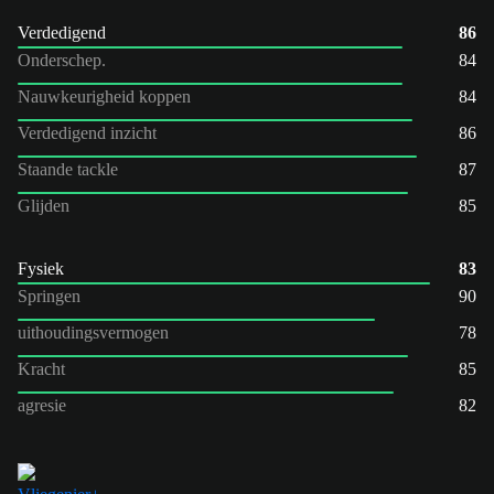
Verdedigend
86
Onderschep.
84
Nauwkeurigheid koppen
84
Verdedigend inzicht
86
Staande tackle
87
Glijden
85
Fysiek
83
Springen
90
uithoudingsvermogen
78
Kracht
85
agresie
82