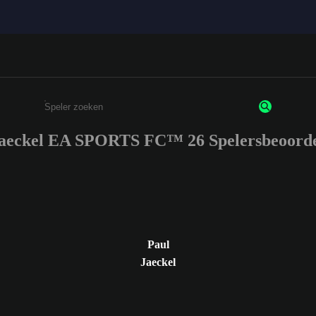
Jaeckel EA SPORTS FC™ 26 Spelersbeoorde
Enter a minimum of 3 characters or numbers
Paul
Jaeckel