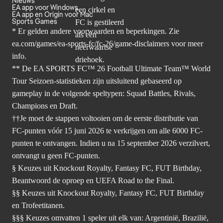
Nieuws
EA app voor Windows
EA app en Origin voor Mac
Sports Games
* Er gelden andere voorwaarden en beperkingen. Zie
ea.com/games/ea-sports-fc/fc-26/game-disclaimers
voor meer
info.
** De EA SPORTS FC™ 26 Football Ultimate Team™ World
Tour Seizoen-statistieken zijn uitsluitend gebaseerd op
gameplay in de volgende speltypen: Squad Battles, Rivals,
Champions en Draft.
††Je moet de stappen voltooien om de eerste distributie van
FC-punten vóór 15 juni 2026 te verkrijgen om alle 6000 FC-
punten te ontvangen. Indien u na 15 september 2026 verzilvert,
ontvangt u geen FC-punten.
§ Keuzes uit Knockout Royalty, Fantasy FC, FUT Birthday,
Beantwoord de oproep en UEFA Road to the Final.
§§ Keuzes uit Knockout Royalty, Fantasy FC, FUT Birthday
en Trofeetitanen.
§§§ Keuzes omvatten 1 speler uit elk van: Argentinië, Brazilië,