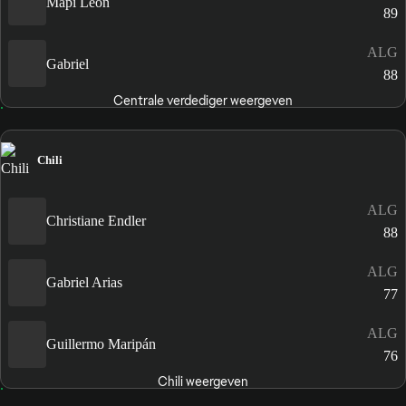
Mapi León
89
ALG
Gabriel
88
Centrale verdediger weergeven
Chili
ALG
Christiane Endler
88
ALG
Gabriel Arias
77
ALG
Guillermo Maripán
76
Chili weergeven