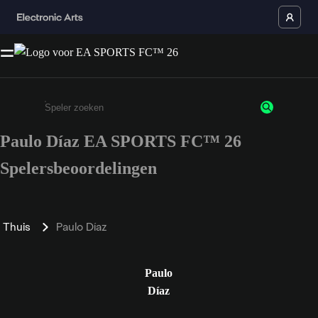
Paulo Díaz EA SPORTS FC™ 26
Enter a minimum of 3 characters or numbers
Spelersbeoordelingen
Thuis
Paulo Díaz
Paulo
Díaz