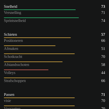
Snelheid
73
Versnelling
71
Sprintsnelheid
74
Schieten
57
Positioneren
66
Afmaken
51
Schotkracht
70
Afstandsschoten
58
Volleys
44
Strafschoppen
66
Passen
71
visie
70
Voorzetten
70