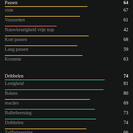
Passen
64
visie
67
Voorzetten
61
Nauwkeurigheid vrije trap
42
Kort passen
68
Lang passen
59
Kromme
63
Dribbelen
74
Lenigheid
81
Balans
80
reacties
69
Balbeheersing
73
Dribbelen
74
Zelfbeheersing
66