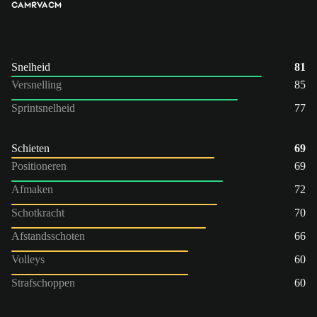
CAM
RVA
CM
Snelheid
81
Versnelling
85
Sprintsnelheid
77
Schieten
69
Positioneren
69
Afmaken
72
Schotkracht
70
Afstandsschoten
66
Volleys
60
Strafschoppen
60