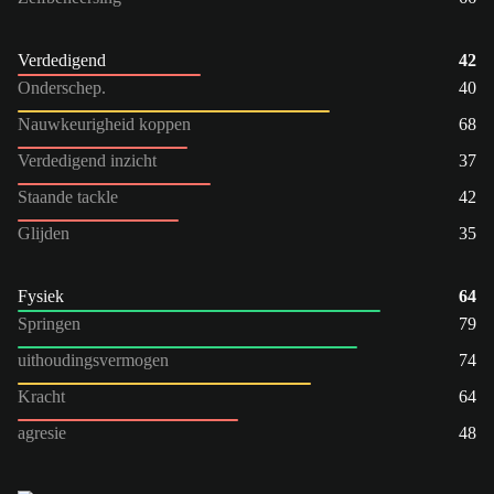
Verdedigend
42
Onderschep.
40
Nauwkeurigheid koppen
68
Verdedigend inzicht
37
Staande tackle
42
Glijden
35
Fysiek
64
Springen
79
uithoudingsvermogen
74
Kracht
64
agresie
48