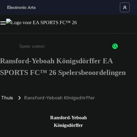
Ransford-Yeboah Königsdörffer EA
Enter a minimum of 3 characters or numbers
SPORTS FC™ 26 Spelersbeoordelingen
Thuis
Ransford-Yeboah Königsdörffer
Ransford-Yeboah
Königsdörffer