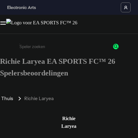
Richie Laryea EA SPORTS FC™ 26
Enter a minimum of 3 characters or numbers
Spelersbeoordelingen
Thuis
Richie Laryea
Richie
Laryea