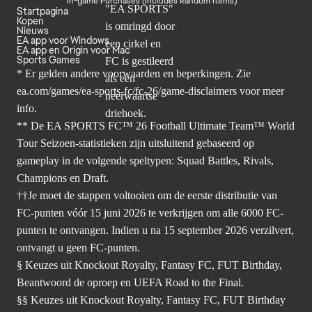
In-game Purchases (Includes Random Items)
Startpagina
Kopen
Nieuws
EA app voor Windows
EA app en Origin voor Mac
Sports Games
* Er gelden andere voorwaarden en beperkingen. Zie
ea.com/games/ea-sports-fc/fc-26/game-disclaimers
voor meer
info.
** De EA SPORTS FC™ 26 Football Ultimate Team™ World
Tour Seizoen-statistieken zijn uitsluitend gebaseerd op
gameplay in de volgende speltypen: Squad Battles, Rivals,
Champions en Draft.
††Je moet de stappen voltooien om de eerste distributie van
FC-punten vóór 15 juni 2026 te verkrijgen om alle 6000 FC-
punten te ontvangen. Indien u na 15 september 2026 verzilvert,
ontvangt u geen FC-punten.
§ Keuzes uit Knockout Royalty, Fantasy FC, FUT Birthday,
Beantwoord de oproep en UEFA Road to the Final.
§§ Keuzes uit Knockout Royalty, Fantasy FC, FUT Birthday