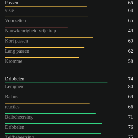
Passen
65
visie
64
Voorzetten
65
Nauwkeurigheid vrije trap
49
Kort passen
69
Lang passen
62
Kromme
58
Dribbelen
74
Lenigheid
80
Balans
69
reacties
66
Balbeheersing
71
Dribbelen
76
Zelfbeheersing
75