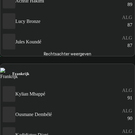
Achraf Hakimi
89
ALG
Lucy Bronze
87
ALG
Jules Koundé
87
Rechtsachter weergeven
Frankrijk
ALG
Kylian Mbappé
91
ALG
Ousmane Dembélé
90
ALG
Kadidiatou Diani