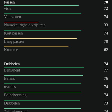
Passen
70
visie
72
Voorzetten
74
Nauwkeurigheid vrije trap
33
Kort passen
74
Lang passen
70
Kromme
62
Dribbelen
74
Lenigheid
77
Balans
76
reacties
74
Balbeheersing
74
Dribbelen
73
Zelfbeheersing
74