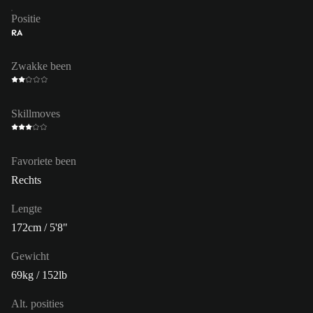
Positie
RA
Zwakke been
Skillmoves
Favoriete been
Rechts
Lengte
172cm / 5'8"
Gewicht
69kg / 152lb
Alt. posities