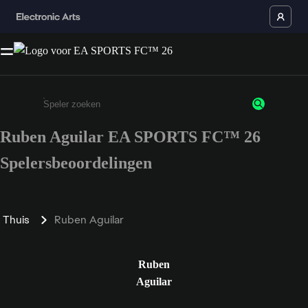
Ruben Aguilar EA SPORTS FC™ 26
Enter a minimum of 3 characters or numbers
Spelersbeoordelingen
Thuis
Ruben Aguilar
Ruben
Aguilar