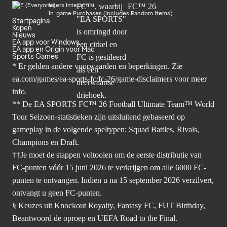
Users Interact
In-game Purchases (Includes Random Items)
Startpagina
Kopen
Nieuws
EA app voor Windows
EA app en Origin voor Mac
Sports Games
* Er gelden andere voorwaarden en beperkingen. Zie
ea.com/games/ea-sports-fc/fc-26/game-disclaimers
voor meer
info.
** De EA SPORTS FC™ 26 Football Ultimate Team™ World
Tour Seizoen-statistieken zijn uitsluitend gebaseerd op
gameplay in de volgende speltypen: Squad Battles, Rivals,
Champions en Draft.
††Je moet de stappen voltooien om de eerste distributie van
FC-punten vóór 15 juni 2026 te verkrijgen om alle 6000 FC-
punten te ontvangen. Indien u na 15 september 2026 verzilvert,
ontvangt u geen FC-punten.
§ Keuzes uit Knockout Royalty, Fantasy FC, FUT Birthday,
Beantwoord de oproep en UEFA Road to the Final.