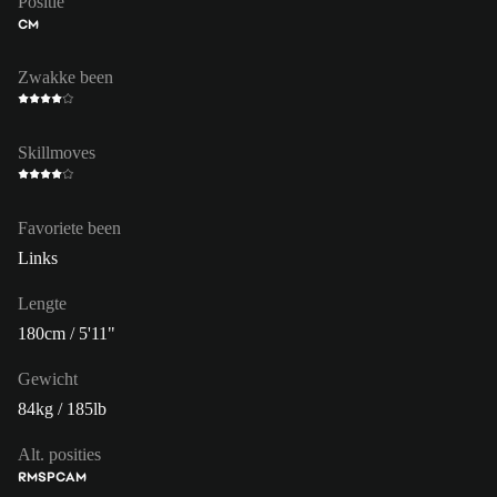
Positie
CM
Zwakke been
Skillmoves
Favoriete been
Links
Lengte
180cm / 5'11"
Gewicht
84kg / 185lb
Alt. posities
RM
SP
CAM