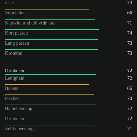
visie
73
Voorzetten
66
Nauwkeurigheid vrije trap
71
Kort passen
74
Lang passen
73
Kromme
73
Dribbelen
72
Lenigheid
72
Balans
66
reacties
70
Balbeheersing
72
Dribbelen
72
Zelfbeheersing
71