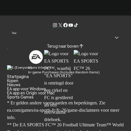
Taal
Terug naar boven
Users Interact
In-game Purchases (Includes Random Items)
Startpagina
Kopen
Nieuws
EA app voor Windows
EA app en Origin voor Mac
Sports Games
* Er gelden andere voorwaarden en beperkingen. Zie
ea.com/games/ea-sports-fc/fc-26/game-disclaimers
voor meer
info.
** De EA SPORTS FC™ 26 Football Ultimate Team™ World