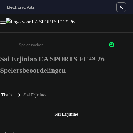
Sai Erjiniao EA SPORTS FC™ 26
Enter a minimum of 3 characters or numbers
Spelersbeoordelingen
Thuis
Sai Erjiniao
Sai Erjiniao