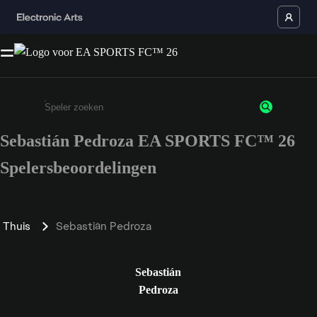
Sebastián Pedroza EA SPORTS FC™ 26
Enter a minimum of 3 characters or numbers
Spelersbeoordelingen
Thuis
Sebastián Pedroza
Sebastián
Pedroza