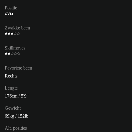
Positie
CVM
Zwakke been
Skillmoves
Favoriete been
Rechts
Lengte
176cm / 5'9"
Gewicht
69kg / 152lb
Alt. posities