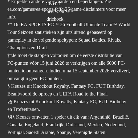
* Er gelden andere voorwaarden en beperkingen. Zie
ea.com/games/ea-sports-fc/fc-26/game-disclaimers
voor meer
info.
** De EA SPORTS FC™ 26 Football Ultimate Team™ World
Tour Seizoen-statistieken zijn uitsluitend gebaseerd op
gameplay in de volgende speltypen: Squad Battles, Rivals,
Champions en Draft.
††Je moet de stappen voltooien om de eerste distributie van
FC-punten vóór 15 juni 2026 te verkrijgen om alle 6000 FC-
punten te ontvangen. Indien u na 15 september 2026 verzilvert,
ontvangt u geen FC-punten.
§ Keuzes uit Knockout Royalty, Fantasy FC, FUT Birthday,
Beantwoord de oproep en UEFA Road to the Final.
§§ Keuzes uit Knockout Royalty, Fantasy FC, FUT Birthday
en Trofeetitanen.
§§§ Keuzes omvatten 1 speler uit elk van: Argentinië, Brazilië,
Canada, Engeland, Frankrijk, Duitsland, Mexico, Nederland,
Portugal, Saoedi-Arabië, Spanje, Verenigde Staten.