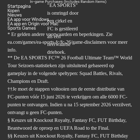
In-game Purchases (Includes Random Items)
Startpagina
Kopen
Nieuws
EA app voor Windows
EA app en Origin voor Mac
Sports Games
* Er gelden andere voorwaarden en beperkingen. Zie
ea.com/games/ea-sports-fc/fc-26/game-disclaimers
voor meer
info.
** De EA SPORTS FC™ 26 Football Ultimate Team™ World
Tour Seizoen-statistieken zijn uitsluitend gebaseerd op
gameplay in de volgende speltypen: Squad Battles, Rivals,
Champions en Draft.
††Je moet de stappen voltooien om de eerste distributie van
FC-punten vóór 15 juni 2026 te verkrijgen om alle 6000 FC-
punten te ontvangen. Indien u na 15 september 2026 verzilvert,
ontvangt u geen FC-punten.
§ Keuzes uit Knockout Royalty, Fantasy FC, FUT Birthday,
Beantwoord de oproep en UEFA Road to the Final.
§§ Keuzes uit Knockout Royalty, Fantasy FC, FUT Birthday