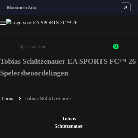
Tobias Schützenauer EA SPORTS FC™ 26
Enter a minimum of 3 characters or numbers
Spelersbeoordelingen
Thuis
Tobias Schützenauer
Tobias
Schützenauer