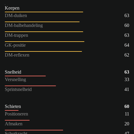
Keepen
DM-duiken
63
DM-balbehandeling
60
DM-trappen
63
GK-positie
64
DM-reflexen
62
Snelheid
63
Versnelling
33
Sprintsnelheid
41
Schieten
60
Positioneren
11
Afmaken
20
Schotkracht
47