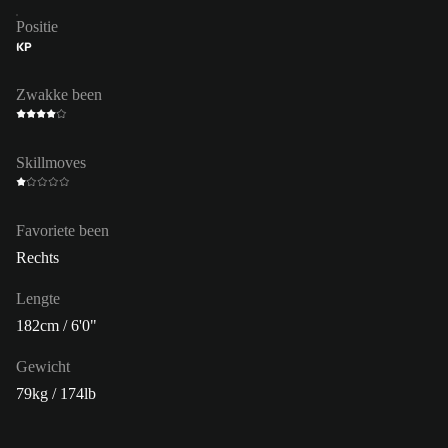
Positie
KP
Zwakke been
Skillmoves
Favoriete been
Rechts
Lengte
182cm / 6'0"
Gewicht
79kg / 174lb