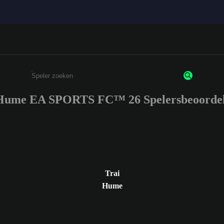
 Hume EA SPORTS FC™ 26 Spelersbeoordel
Enter a minimum of 3 characters or numbers
Trai
Hume