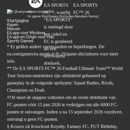
Users Interact
In-game Purchases (Includes Random Items)
Startpagina
Kopen
Nieuws
EA app voor Windows
EA app en Origin voor Mac
Sports Games
* Er gelden andere voorwaarden en beperkingen. Zie
ea.com/games/ea-sports-fc/fc-26/game-disclaimers
voor meer
info.
** De EA SPORTS FC™ 26 Football Ultimate Team™ World
Tour Seizoen-statistieken zijn uitsluitend gebaseerd op
gameplay in de volgende speltypen: Squad Battles, Rivals,
Champions en Draft.
††Je moet de stappen voltooien om de eerste distributie van
FC-punten vóór 15 juni 2026 te verkrijgen om alle 6000 FC-
punten te ontvangen. Indien u na 15 september 2026 verzilvert,
ontvangt u geen FC-punten.
§ Keuzes uit Knockout Royalty, Fantasy FC, FUT Birthday,