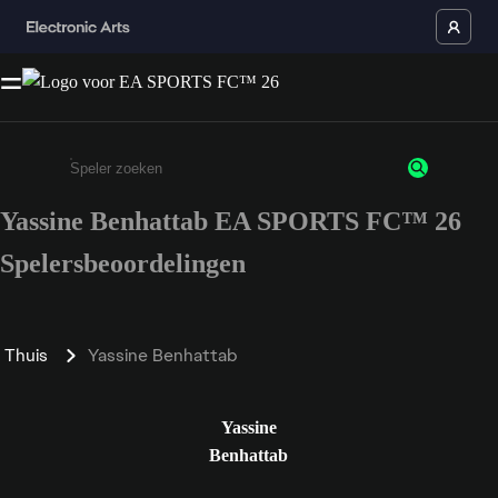
Yassine Benhattab EA SPORTS FC™ 26
Enter a minimum of 3 characters or numbers
Spelersbeoordelingen
Thuis
Yassine Benhattab
Yassine
Benhattab