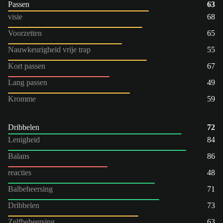
Passen
63
visie
68
Voorzetten
65
Nauwkeurigheid vrije trap
55
Kort passen
67
Lang passen
49
Kromme
59
Dribbelen
72
Lenigheid
84
Balans
86
reacties
48
Balbeheersing
71
Dribbelen
73
Zelfbeheersing
63