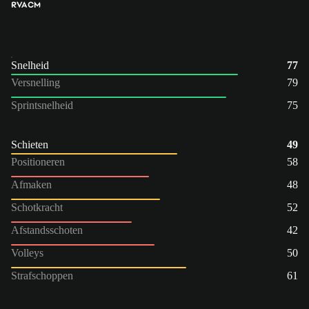
RVA
CM
Snelheid
77
Versnelling
79
Sprintsnelheid
75
Schieten
49
Positioneren
58
Afmaken
48
Schotkracht
52
Afstandsschoten
42
Volleys
50
Strafschoppen
61