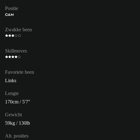
Positie
CAM
Zwakke been
Skillmoves
Favoriete been
Links
Lengte
170cm / 5'7"
Gewicht
59kg / 130lb
Alt. posities