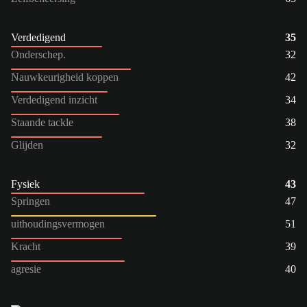
Verdedigend
35
Onderschep.
32
Nauwkeurigheid koppen
42
Verdedigend inzicht
34
Staande tackle
38
Glijden
32
Fysiek
43
Springen
47
uithoudingsvermogen
51
Kracht
39
agresie
40