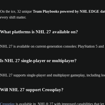
On the ice, 32 unique
Team Playbooks powered by NHL EDGE da
every shift matter.
What platforms is NHL 27 available on?
NHL 27 is available on current-generation consoles: PlayStation 5 a
Is NHL 27 single-player or multiplayer?
NHL 27 supports single-player and multiplayer gameplay, including loca
Will NHL 27 support Crossplay?
Crossplay
is available in NHL® 27 with improved capabilities that le