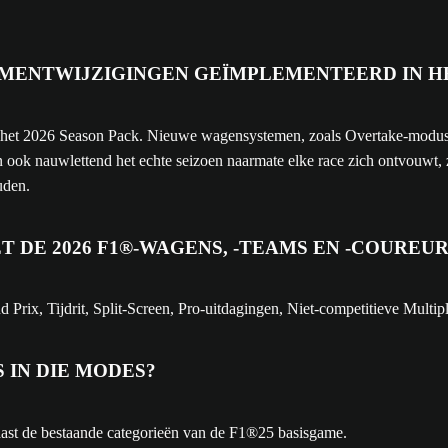
EMENTWIJZIGINGEN GEÏMPLEMENTEERD IN HE
oor het 2026 Season Pack. Nieuwe wagensystemen, zoals Overtake-modu
ok nauwlettend het echte seizoen naarmate elke race zich ontvouwt, zo
uden.
DE 2026 F1®-WAGENS, -TEAMS EN -COUREUR
 Prix, Tijdrit, Split-Screen, Pro-uitdagingen, Niet-competitieve Multi
 IN DIE MODES?
ast de bestaande categorieën van de F1®25 basisgame.