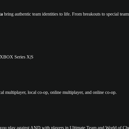
ta
bring authentic team identities to life. From breakouts to special tea
nd XBOX Series X|S
l multiplayer, local co-op, online multiplayer, and online co-op.
t you play against AND with players in Ultimate Team and World of Ch