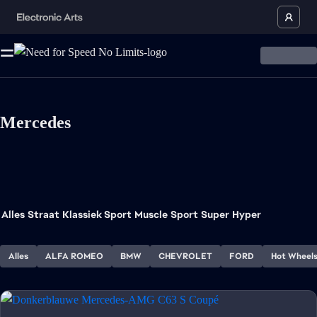
Mercedes
Alles
Straat
Klassiek Sport
Muscle
Sport
Super
Hyper
Alles
ALFA ROMEO
BMW
CHEVROLET
FORD
Hot Wheel